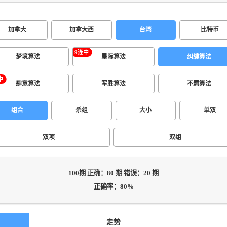
加拿大
加拿大西
台湾
比特币
梦境算法
星际算法
纠缠算法
肆意算法
军胜算法
不羁算法
组合
杀组
大小
单双
双项
双组
100期 正确：80 期 错误：20 期
正确率：80%
走势