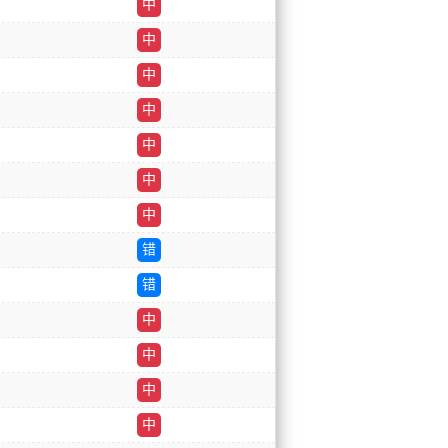
中
中
中
中
中
中
中
错
错
中
中
中
中