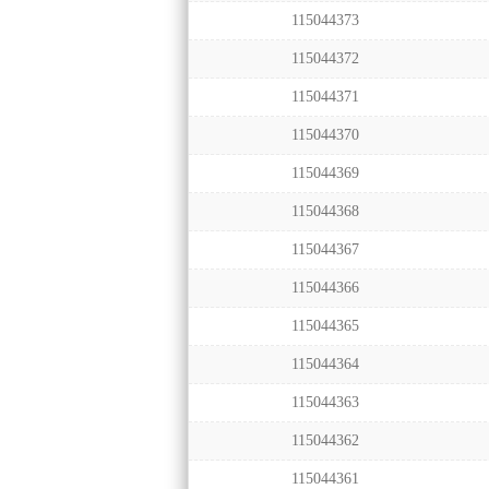
115044373
115044372
115044371
115044370
115044369
115044368
115044367
115044366
115044365
115044364
115044363
115044362
115044361