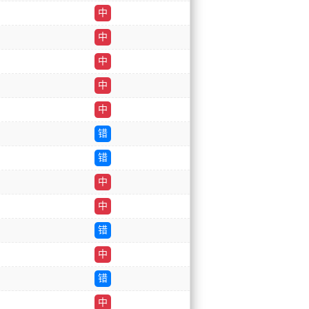
中
中
中
中
中
错
错
中
中
错
中
错
中