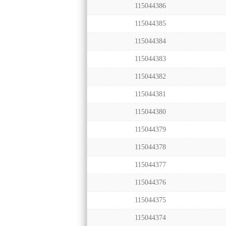
115044386
115044385
115044384
115044383
115044382
115044381
115044380
115044379
115044378
115044377
115044376
115044375
115044374