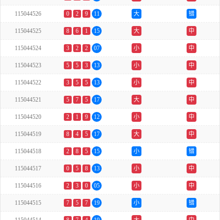
115044526
0
2
9
11
大
错
115044525
8
6
1
15
大
中
115044524
3
2
2
07
小
中
115044523
5
5
3
13
小
中
115044522
3
5
5
13
小
中
115044521
5
7
5
17
大
中
115044520
2
1
9
12
小
中
115044519
8
4
5
17
大
中
115044518
2
8
5
15
小
错
115044517
0
5
8
13
小
中
115044516
2
3
0
05
小
中
115044515
7
5
7
19
小
错