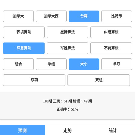
加拿大
加拿大西
台湾
比特币
梦境算法
星际算法
纠缠算法
肆意算法
军胜算法
不羁算法
组合
杀组
大小
单双
双项
双组
100期 正确：51 期 错误：49 期
正确率：51%
预测
走势
统计