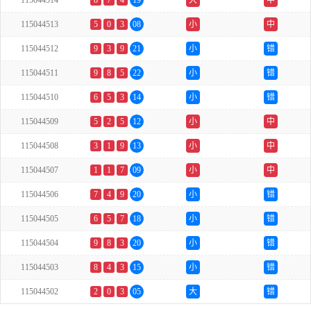
115044514
8
7
4
19
大
中
115044513
5
0
3
08
小
中
115044512
9
3
9
21
小
错
115044511
9
8
5
22
小
错
115044510
6
5
3
14
小
错
115044509
5
2
5
12
小
中
115044508
3
1
9
13
小
中
115044507
1
1
7
09
小
中
115044506
7
4
9
20
小
错
115044505
6
5
7
18
小
错
115044504
9
8
3
20
小
错
115044503
8
4
3
15
小
错
115044502
2
0
3
05
大
错