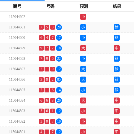
期号
号码
预测
结果
115044602
---
小
---
双
115044601
7
5
8
20
小
错
115044600
6
4
7
17
小
错
115044599
9
7
2
18
大
中
115044598
7
9
6
22
小
错
115044597
2
1
9
12
大
错
115044596
3
0
2
05
大
错
115044595
7
1
6
14
小
错
115044594
6
6
8
20
大
中
115044593
5
6
1
12
小
中
115044592
3
0
7
10
小
中
115044591
4
1
7
12
小
中