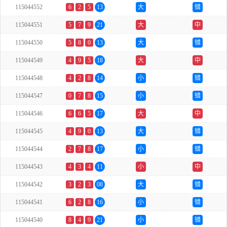
115044552
6
2
5
13
大
错
115044551
5
7
9
21
大
中
115044550
5
8
0
13
大
错
115044549
4
9
5
18
大
中
115044548
4
2
8
14
小
错
115044547
0
7
8
15
小
错
115044546
6
6
5
17
大
中
115044545
4
9
0
13
大
错
115044544
2
7
8
17
小
错
115044543
4
3
4
11
小
中
115044542
3
2
3
08
大
错
115044541
6
2
8
16
小
错
115044540
8
4
9
21
小
错