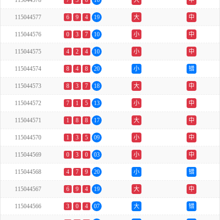
115044578
7
3
6
16
大
中
115044577
6
9
4
19
大
中
115044576
0
3
7
10
小
中
115044575
4
2
4
10
小
中
115044574
8
4
8
20
小
错
115044573
8
3
7
18
大
中
115044572
7
1
5
13
小
中
115044571
1
8
8
17
大
中
115044570
1
3
5
09
小
中
115044569
0
3
0
03
小
中
115044568
4
7
9
20
小
错
115044567
6
9
4
19
大
中
115044566
3
0
4
07
大
错