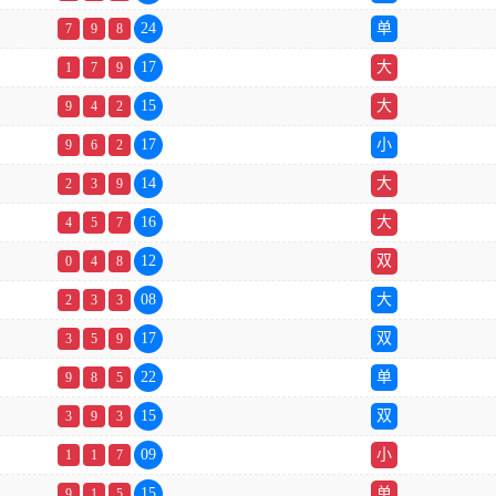
24
单
7
9
8
17
大
1
7
9
15
大
9
4
2
17
小
9
6
2
14
大
2
3
9
16
大
4
5
7
12
双
0
4
8
08
大
2
3
3
17
双
3
5
9
22
单
9
8
5
15
双
3
9
3
09
小
1
1
7
15
单
9
1
5