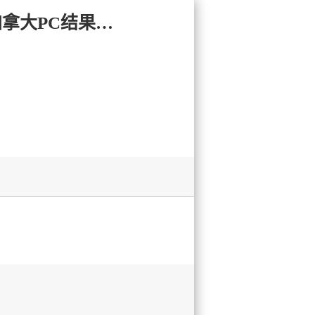
台湾28预测 永不失联:28Yc.CoM 加拿大28-加拿大预测|加拿大PC结果查询|28在线预测咪牌查询|加拿大PC在线预测_火热优质的急速预测网站!