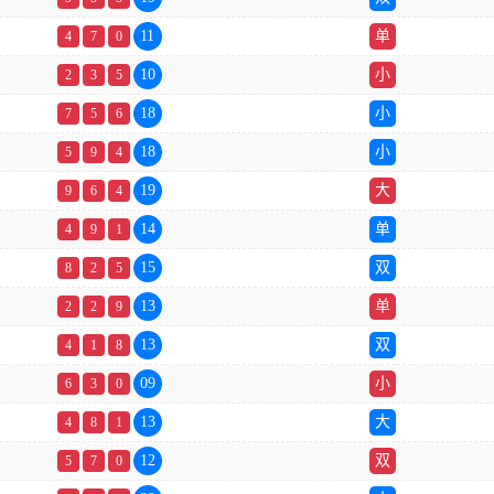
11
单
4
7
0
10
小
2
3
5
18
小
7
5
6
18
小
5
9
4
19
大
9
6
4
14
单
4
9
1
15
双
8
2
5
13
单
2
2
9
13
双
4
1
8
09
小
6
3
0
13
大
4
8
1
12
双
5
7
0