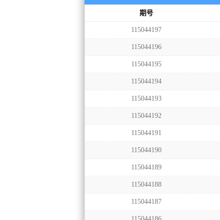
期号
115044197
115044196
115044195
115044194
115044193
115044192
115044191
115044190
115044189
115044188
115044187
115044186