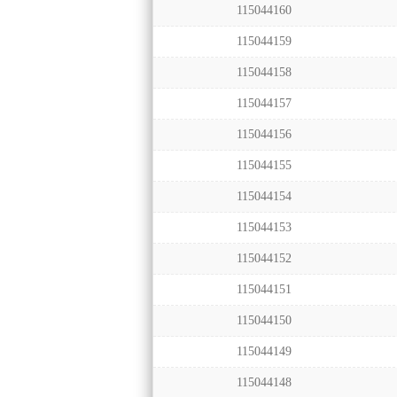
115044160
115044159
115044158
115044157
115044156
115044155
115044154
115044153
115044152
115044151
115044150
115044149
115044148