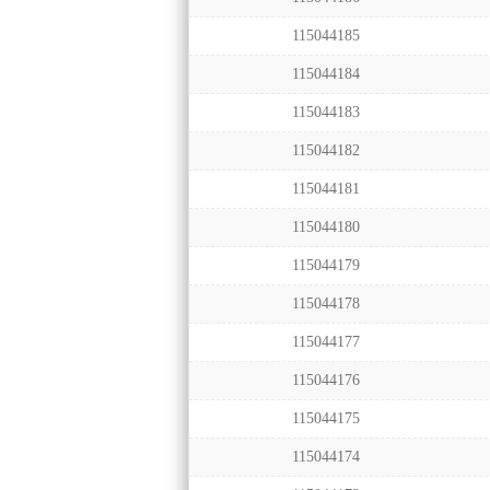
115044185
115044184
115044183
115044182
115044181
115044180
115044179
115044178
115044177
115044176
115044175
115044174