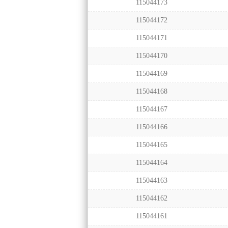
115044173
115044172
115044171
115044170
115044169
115044168
115044167
115044166
115044165
115044164
115044163
115044162
115044161