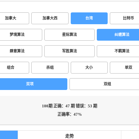
加拿大
加拿大西
台湾
比特币
梦境算法
星际算法
纠缠算法
肆意算法
军胜算法
不羁算法
组合
杀组
大小
单双
双项
双组
100期 正确：47 期 错误：53 期
正确率：47%
走势