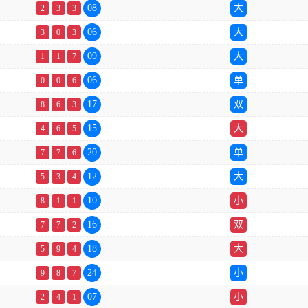
08
大
2
3
3
06
大
3
0
3
09
大
1
1
7
06
单
0
0
6
17
双
8
6
3
15
大
4
6
5
20
单
7
7
6
12
大
5
3
4
10
小
8
1
1
16
双
7
7
2
18
大
5
9
4
24
小
9
8
7
07
小
2
4
1