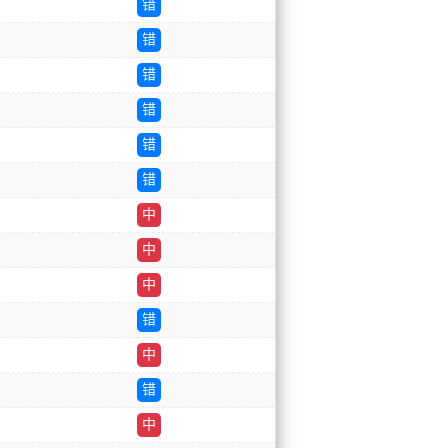
错
错
错
错
错
错
中
中
中
错
中
错
中