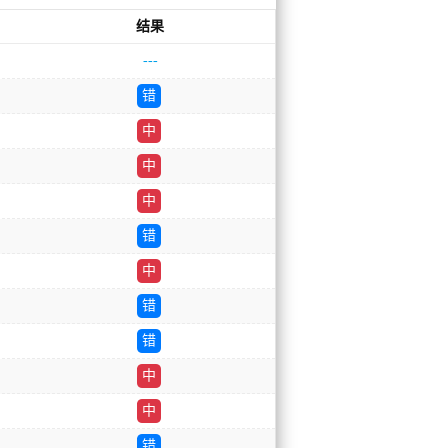
结果
---
错
中
中
中
错
中
错
错
中
中
错