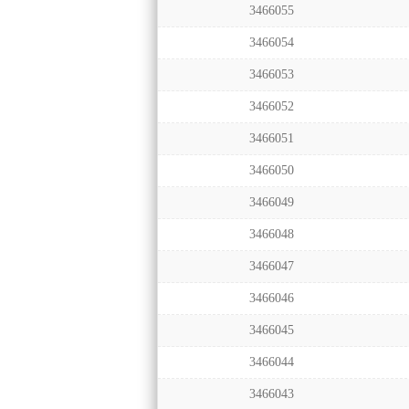
3466055
3466054
3466053
3466052
3466051
3466050
3466049
3466048
3466047
3466046
3466045
3466044
3466043