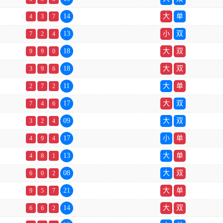
14
大
单
4
3
7
13
小
双
7
2
4
18
大
双
9
9
0
18
大
双
3
9
6
11
大
单
2
7
2
17
大
双
7
4
6
09
大
双
3
2
4
17
小
单
4
9
4
13
大
单
4
8
1
08
大
双
6
0
2
21
大
单
9
5
7
14
大
双
6
6
2