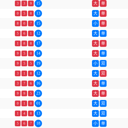
15
大
单
3
3
9
13
大
单
0
5
8
15
小
单
8
0
7
12
大
单
5
6
1
17
大
单
1
8
8
14
大
单
9
5
0
19
小
双
9
5
5
12
大
双
3
1
8
16
大
单
3
7
6
23
大
单
9
9
5
01
大
双
0
1
0
13
大
双
1
4
8
18
小
单
5
6
7