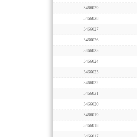
3466029
3466028
3466027
3466026
3466025
3466024
3466023
3466022
3466021
3466020
3466019
3466018
3466017