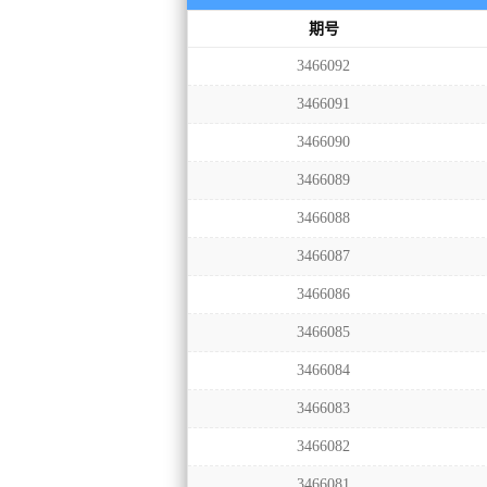
期号
3466092
3466091
3466090
3466089
3466088
3466087
3466086
3466085
3466084
3466083
3466082
3466081