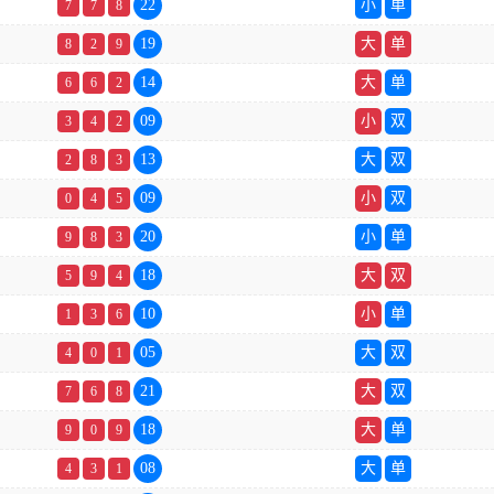
22
小
单
7
7
8
19
大
单
8
2
9
14
大
单
6
6
2
09
小
双
3
4
2
13
大
双
2
8
3
09
小
双
0
4
5
20
小
单
9
8
3
18
大
双
5
9
4
10
小
单
1
3
6
05
大
双
4
0
1
21
大
双
7
6
8
18
大
单
9
0
9
08
大
单
4
3
1