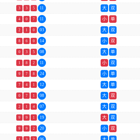
11
大
双
3
3
5
11
小
单
4
0
7
03
大
双
2
1
0
14
小
双
8
6
0
08
大
单
0
3
5
11
小
双
1
8
2
24
小
单
9
7
8
12
大
单
7
4
1
08
大
双
0
7
1
07
大
双
2
1
4
19
大
双
9
9
1
20
小
双
9
9
2
06
大
单
1
3
2