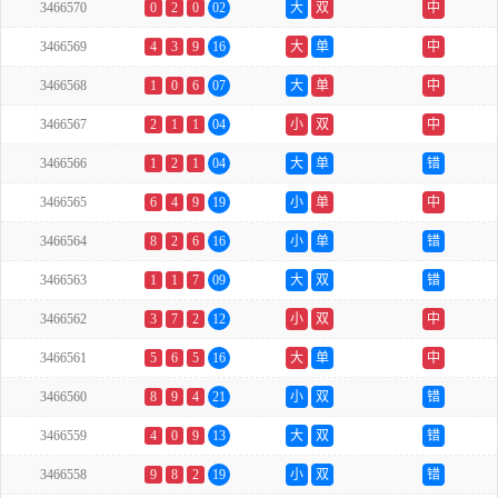
3466570
0
2
0
02
大
双
中
3466569
4
3
9
16
大
单
中
3466568
1
0
6
07
大
单
中
3466567
2
1
1
04
小
双
中
3466566
1
2
1
04
大
单
错
3466565
6
4
9
19
小
单
中
3466564
8
2
6
16
小
单
错
3466563
1
1
7
09
大
双
错
3466562
3
7
2
12
小
双
中
3466561
5
6
5
16
大
单
中
3466560
8
9
4
21
小
双
错
3466559
4
0
9
13
大
双
错
3466558
9
8
2
19
小
双
错