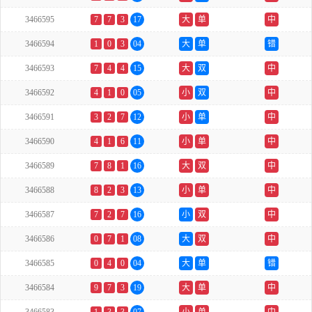
3466595
7
7
3
17
大
单
中
3466594
1
0
3
04
大
单
错
3466593
7
4
4
15
大
双
中
3466592
4
1
0
05
小
双
中
3466591
3
2
7
12
小
单
中
3466590
4
1
6
11
小
单
中
3466589
7
8
1
16
大
双
中
3466588
8
2
3
13
小
单
中
3466587
7
2
7
16
小
双
中
3466586
0
7
1
08
大
双
中
3466585
0
4
0
04
大
单
错
3466584
9
7
3
19
大
单
中