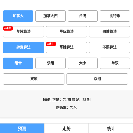
加拿大
加拿大西
台湾
比特币
梦境算法
星际算法
纠缠算法
肆意算法
军胜算法
不羁算法
组合
杀组
大小
单双
双项
双组
100期 正确：72 期 错误：28 期
正确率：72%
预测
走势
统计