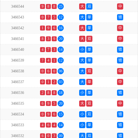
3466544
9
8
8
25
大
双
中
3466543
0
7
5
12
大
单
错
3466542
1
9
6
16
大
单
中
3466541
8
3
9
20
大
双
中
3466540
4
7
3
14
小
单
错
3466539
7
4
1
12
大
单
错
3466538
0
6
0
06
大
双
中
3466537
0
1
2
03
大
单
中
3466536
2
8
8
18
小
单
错
3466535
6
9
5
20
大
双
中
3466534
0
9
6
15
小
双
错
3466533
4
6
4
14
小
单
错
3466532
6
0
3
09
大
双
错