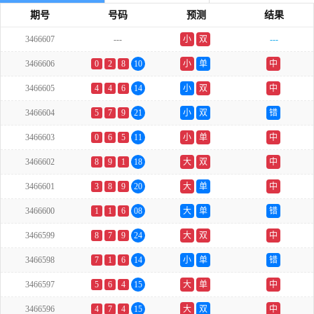
期号
号码
预测
结果
3466607
---
小
双
---
3466606
0
2
8
10
小
单
中
3466605
4
4
6
14
小
双
中
3466604
5
7
9
21
小
双
错
3466603
0
6
5
11
小
单
中
3466602
8
9
1
18
大
双
中
3466601
3
8
9
20
大
单
中
3466600
1
1
6
08
大
单
错
3466599
8
7
9
24
大
双
中
3466598
7
1
6
14
小
单
错
3466597
5
6
4
15
大
单
中
3466596
4
7
4
15
大
双
中