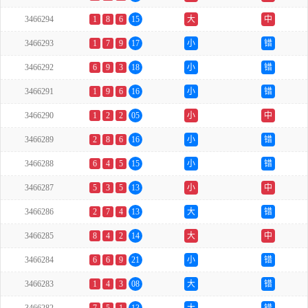
3466294
1
8
6
15
大
中
3466293
1
7
9
17
小
错
3466292
6
9
3
18
小
错
3466291
1
9
6
16
小
错
3466290
1
2
2
05
小
中
3466289
2
8
6
16
小
错
3466288
6
4
5
15
小
错
3466287
5
3
5
13
小
中
3466286
2
7
4
13
大
错
3466285
8
4
2
14
大
中
3466284
6
6
9
21
小
错
3466283
1
4
3
08
大
错