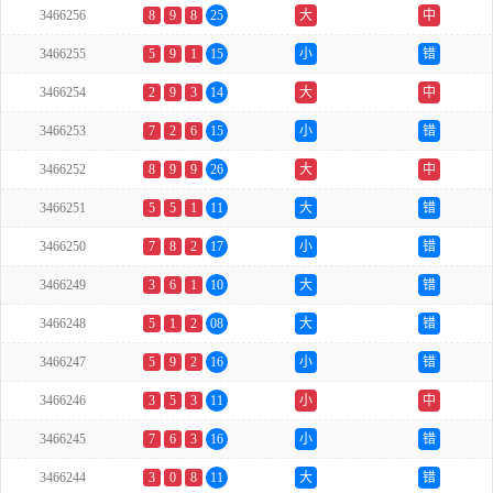
3466256
8
9
8
25
大
中
3466255
5
9
1
15
小
错
3466254
2
9
3
14
大
中
3466253
7
2
6
15
小
错
3466252
8
9
9
26
大
中
3466251
5
5
1
11
大
错
3466250
7
8
2
17
小
错
3466249
3
6
1
10
大
错
3466248
5
1
2
08
大
错
3466247
5
9
2
16
小
错
3466246
3
5
3
11
小
中
3466245
7
6
3
16
小
错
3466244
3
0
8
11
大
错