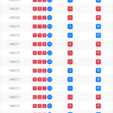
3466282
7
5
1
13
大
错
3466281
0
6
7
13
小
中
3466280
8
3
2
13
小
中
3466279
2
7
2
11
大
错
3466278
7
7
9
23
小
错
3466277
7
4
8
19
大
中
3466276
4
2
6
12
小
中
3466275
2
6
2
10
小
中
3466274
5
8
0
13
大
错
3466273
9
4
0
13
大
错
3466272
7
7
1
15
小
错
3466271
0
4
7
11
小
中
3466270
6
6
3
15
大
中