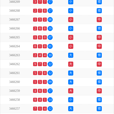
3466269
3
7
7
17
小
错
3466268
2
7
8
17
小
错
3466267
1
5
2
08
小
中
3466266
2
6
8
16
小
错
3466265
1
6
0
07
小
中
3466264
0
1
0
01
小
中
3466263
2
4
4
10
大
错
3466262
9
7
6
22
大
中
3466261
5
7
0
12
大
错
3466260
1
5
3
09
大
错
3466259
4
8
5
17
大
中
3466258
9
4
1
14
小
错
3466257
7
1
4
12
大
错