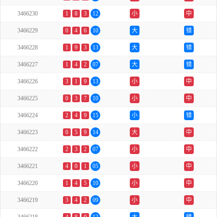
3466230
1
8
3
12
小
中
3466229
0
4
6
10
大
错
3466228
1
9
3
13
大
错
3466227
1
4
2
07
大
错
3466226
3
1
9
13
小
中
3466225
0
3
7
10
小
中
3466224
2
4
9
15
小
错
3466223
0
5
9
14
大
中
3466222
2
3
2
07
小
中
3466221
4
0
1
05
小
中
3466220
1
4
5
10
小
中
3466219
3
4
2
09
小
中