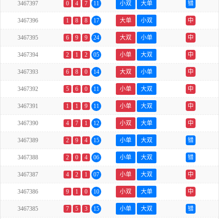
3467397
0
4
7
11
小双
大单
错
3467396
1
8
8
17
大单
小双
中
3467395
6
9
9
24
大双
小单
中
3467394
2
1
2
05
小单
大双
中
3467393
6
8
0
14
大双
小单
中
3467392
5
6
0
11
小单
大双
中
3467391
1
1
9
11
小单
大双
中
3467390
4
7
1
12
小双
大单
中
3467389
2
9
4
15
小单
大双
错
3467388
2
0
4
06
小单
大双
错
3467387
4
2
1
07
小单
大双
中
3467386
9
1
0
10
小双
大单
中
3467385
7
5
3
15
小单
大双
错