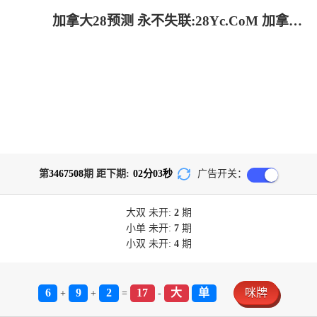
加拿大28预测 永不失联:28Yc.CoM 加拿大28-加拿大预测|加拿大PC结果查询|28在线预测咪牌查询|加拿大PC在线预测_火热优质的急速预测网站!
第
3467508
期 距下期:
02
分
03
秒
广告开关：
大双
未开:
2
期
小单
未开:
7
期
小双
未开:
4
期
6
9
2
17
大
单
咪牌
+
+
=
-