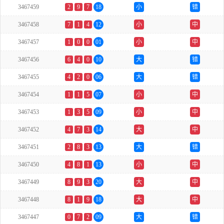
3467459
2
9
7
18
小
错
3467458
7
1
4
12
小
中
3467457
1
0
0
01
小
中
3467456
6
4
0
10
大
错
3467455
4
2
0
06
大
错
3467454
1
1
5
07
小
中
3467453
1
3
5
09
小
中
3467452
4
7
3
14
大
中
3467451
2
8
3
13
大
错
3467450
4
8
1
13
小
中
3467449
8
9
3
20
大
中
3467448
8
1
9
18
大
中
3467447
0
7
2
09
大
错