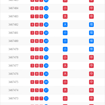
3467485
8
9
5
22
大
中
3467484
4
1
8
13
小
中
3467483
7
2
6
15
大
中
3467482
4
4
2
10
大
错
3467481
3
6
9
18
小
错
3467480
9
6
4
19
小
错
3467479
7
2
6
15
小
错
3467478
9
0
2
11
小
中
3467477
3
8
5
16
大
中
3467476
5
8
3
16
大
中
3467475
0
7
2
09
小
中
3467474
5
5
7
17
大
中
3467473
3
1
7
11
小
中