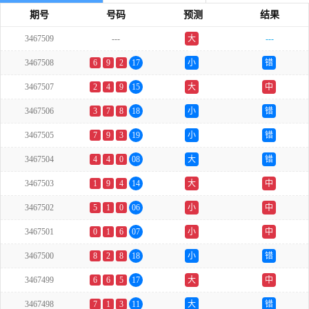
期号
号码
预测
结果
3467509
---
大
---
单
3467508
6
9
2
17
小
错
3467507
2
4
9
15
大
中
3467506
3
7
8
18
小
错
3467505
7
9
3
19
小
错
3467504
4
4
0
08
大
错
3467503
1
9
4
14
大
中
3467502
5
1
0
06
小
中
3467501
0
1
6
07
小
中
3467500
8
2
8
18
小
错
3467499
6
6
5
17
大
中
3467498
7
1
3
11
大
错