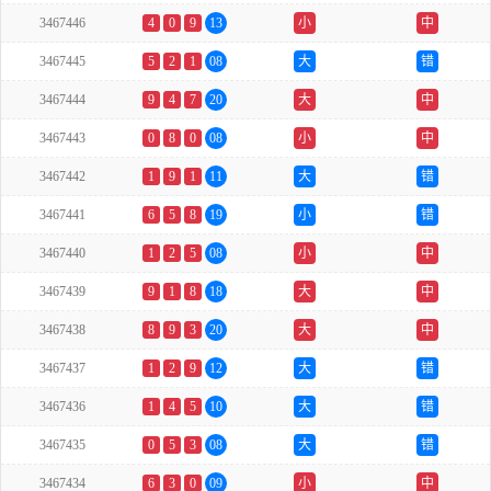
3467446
4
0
9
13
小
中
3467445
5
2
1
08
大
错
3467444
9
4
7
20
大
中
3467443
0
8
0
08
小
中
3467442
1
9
1
11
大
错
3467441
6
5
8
19
小
错
3467440
1
2
5
08
小
中
3467439
9
1
8
18
大
中
3467438
8
9
3
20
大
中
3467437
1
2
9
12
大
错
3467436
1
4
5
10
大
错
3467435
0
5
3
08
大
错
3467434
6
3
0
09
小
中