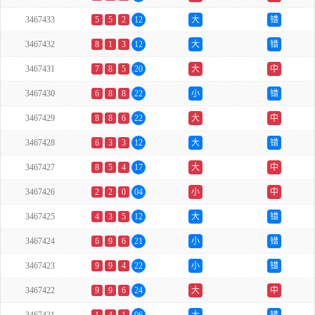
3467433
5
5
2
12
大
错
3467432
8
1
3
12
大
错
3467431
7
8
5
20
大
中
3467430
6
8
8
22
小
错
3467429
8
8
6
22
大
中
3467428
6
3
3
12
大
错
3467427
8
5
4
17
大
中
3467426
2
2
0
04
小
中
3467425
4
3
5
12
大
错
3467424
6
9
6
21
小
错
3467423
9
9
4
22
小
错
3467422
9
9
6
24
大
中