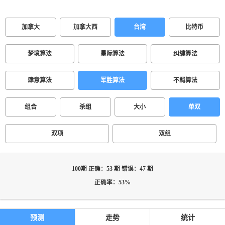
加拿大
加拿大西
台湾
比特币
梦境算法
星际算法
纠缠算法
肆意算法
军胜算法
不羁算法
组合
杀组
大小
单双
双项
双组
100期 正确：53 期 错误：47 期
正确率：53%
预测
走势
统计