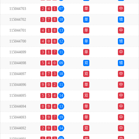
115044703
2
4
1
07
单
中
115044702
3
7
8
18
单
错
115044701
4
1
8
13
单
中
115044700
4
0
8
12
单
错
115044699
3
1
7
11
单
中
115044698
5
4
0
09
双
错
115044697
8
7
3
18
双
中
115044696
9
0
2
11
单
中
115044695
5
5
4
14
双
中
115044694
0
9
4
13
单
中
115044693
3
9
7
19
单
中
115044692
2
9
3
14
双
中