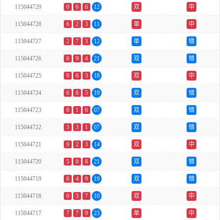
115044729
0
6
6
12
双
中
115044728
6
2
3
11
单
中
115044727
2
7
3
12
单
错
115044726
8
9
4
21
双
错
115044725
9
6
3
18
双
中
115044724
6
8
5
19
双
错
115044723
0
1
6
07
双
错
115044722
3
3
1
07
双
错
115044721
9
2
3
14
双
中
115044720
5
8
8
21
双
错
115044719
6
4
9
19
双
错
115044718
0
3
7
10
双
中
115044717
7
7
9
23
单
中