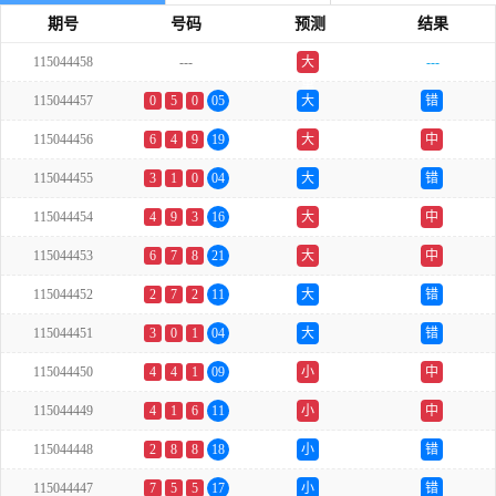
期号
号码
预测
结果
115044458
---
大
---
单
115044457
0
5
0
05
大
错
115044456
6
4
9
19
大
中
115044455
3
1
0
04
大
错
115044454
4
9
3
16
大
中
115044453
6
7
8
21
大
中
115044452
2
7
2
11
大
错
115044451
3
0
1
04
大
错
115044450
4
4
1
09
小
中
115044449
4
1
6
11
小
中
115044448
2
8
8
18
小
错
115044447
7
5
5
17
小
错