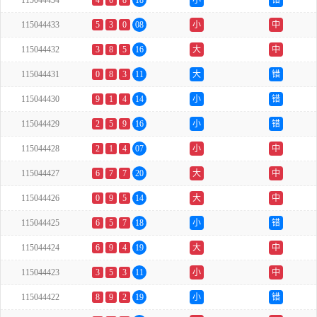
115044434
4
6
8
18
小
错
115044433
5
3
0
08
小
中
115044432
3
8
5
16
大
中
115044431
0
8
3
11
大
错
115044430
9
1
4
14
小
错
115044429
2
5
9
16
小
错
115044428
2
1
4
07
小
中
115044427
6
7
7
20
大
中
115044426
0
9
5
14
大
中
115044425
6
5
7
18
小
错
115044424
6
9
4
19
大
中
115044423
3
5
3
11
小
中
115044422
8
9
2
19
小
错