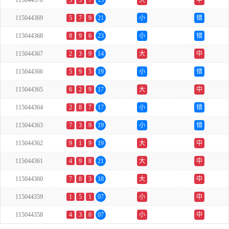
115044370
3
5
7
15
大
中
115044369
5
7
9
21
小
错
115044368
8
9
6
23
小
错
115044367
2
3
9
14
大
中
115044366
5
9
5
19
小
错
115044365
6
2
9
17
大
中
115044364
2
8
7
17
小
错
115044363
7
3
9
19
小
错
115044362
9
1
9
19
大
中
115044361
4
9
8
21
大
中
115044360
7
8
3
18
大
中
115044359
1
5
1
07
小
中
115044358
4
3
0
07
小
中