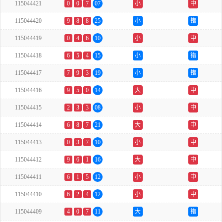
115044421
0
0
7
07
小
中
115044420
9
8
8
25
小
错
115044419
0
4
6
10
小
中
115044418
6
5
4
15
小
错
115044417
7
9
3
19
小
错
115044416
9
5
0
14
大
中
115044415
2
3
3
08
小
中
115044414
6
8
7
21
大
中
115044413
0
3
7
10
小
中
115044412
9
6
1
16
大
中
115044411
6
1
5
12
小
中
115044410
6
2
4
12
小
中
115044409
4
0
7
11
大
错