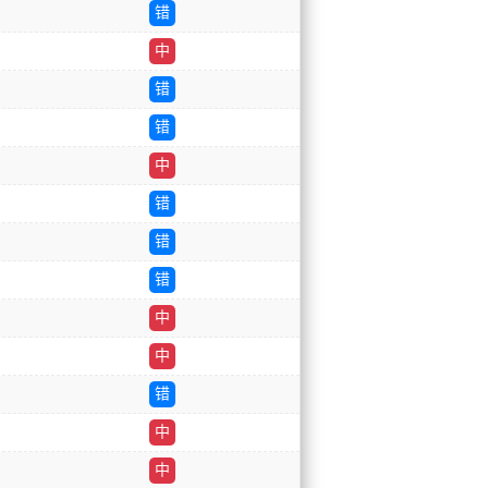
错
中
错
错
中
错
错
错
中
中
错
中
中