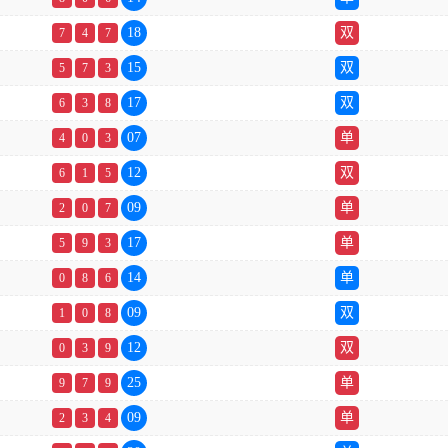
18
双
7
4
7
15
双
5
7
3
17
双
6
3
8
07
单
4
0
3
12
双
6
1
5
09
单
2
0
7
17
单
5
9
3
14
单
0
8
6
09
双
1
0
8
12
双
0
3
9
25
单
9
7
9
09
单
2
3
4