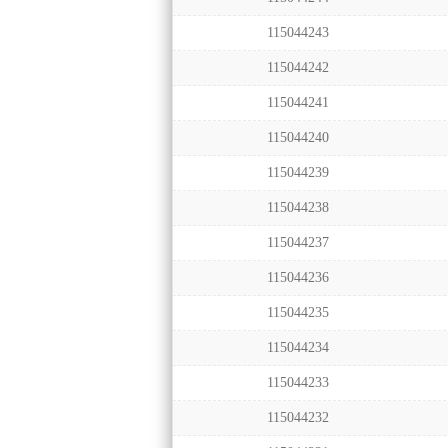
115044243
115044242
115044241
115044240
115044239
115044238
115044237
115044236
115044235
115044234
115044233
115044232