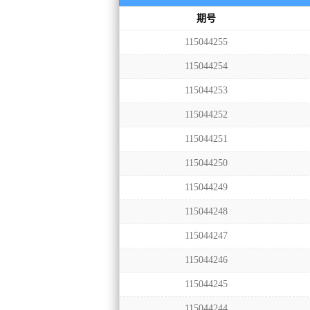
期号
115044255
115044254
115044253
115044252
115044251
115044250
115044249
115044248
115044247
115044246
115044245
115044244