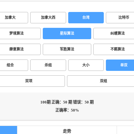
加拿大
加拿大西
台湾
比特币
梦境算法
星际算法
纠缠算法
肆意算法
军胜算法
不羁算法
组合
杀组
大小
单双
双项
双组
100期 正确：50 期 错误：50 期
正确率：50%
走势