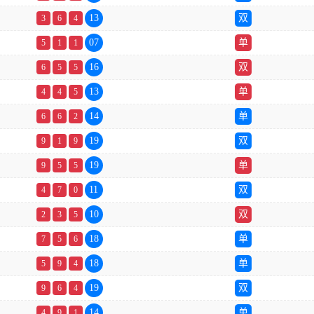
13
双
3
6
4
07
单
5
1
1
16
双
6
5
5
13
单
4
4
5
14
单
6
6
2
19
双
9
1
9
19
单
9
5
5
11
双
4
7
0
10
双
2
3
5
18
单
7
5
6
18
单
5
9
4
19
双
9
6
4
14
单
4
9
1