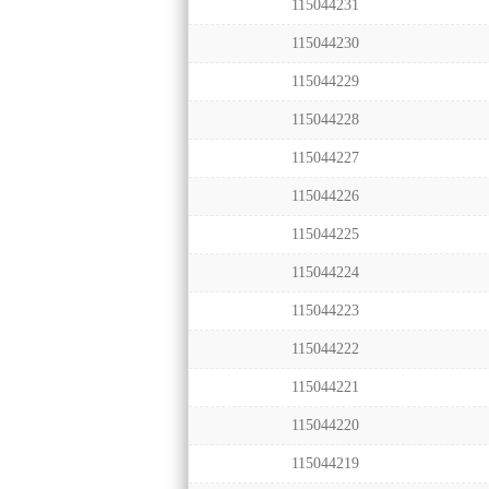
115044231
115044230
115044229
115044228
115044227
115044226
115044225
115044224
115044223
115044222
115044221
115044220
115044219