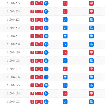
115044205
9
0
2
11
小
中
115044204
8
1
3
12
小
中
115044203
2
0
9
11
大
错
115044202
3
3
5
11
大
错
115044201
7
2
1
10
大
错
115044200
6
6
1
13
大
错
115044199
9
6
9
24
大
中
115044198
6
9
3
18
小
错
115044197
8
8
8
24
大
中
115044196
0
0
1
01
大
错
115044195
6
6
6
18
小
错
115044194
7
2
5
14
大
中
115044193
5
0
6
11
大
错