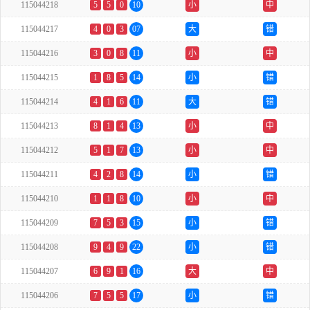
115044218
5
5
0
10
小
中
115044217
4
0
3
07
大
错
115044216
3
0
8
11
小
中
115044215
1
8
5
14
小
错
115044214
4
1
6
11
大
错
115044213
8
1
4
13
小
中
115044212
5
1
7
13
小
中
115044211
4
2
8
14
小
错
115044210
1
1
8
10
小
中
115044209
7
5
3
15
小
错
115044208
9
4
9
22
小
错
115044207
6
9
1
16
大
中
115044206
7
5
5
17
小
错