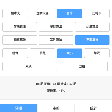
加拿大
加拿大西
台湾
比特币
梦境算法
星际算法
纠缠算法
肆意算法
军胜算法
不羁算法
组合
杀组
大小
单双
双项
双组
100期 正确：48 期 错误：52 期
正确率：48%
预测
走势
统计