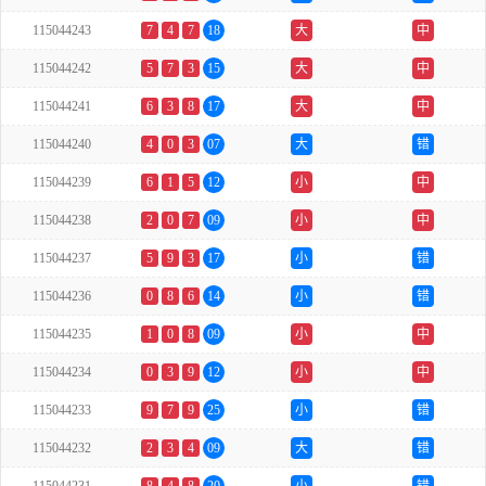
115044243
7
4
7
18
大
中
115044242
5
7
3
15
大
中
115044241
6
3
8
17
大
中
115044240
4
0
3
07
大
错
115044239
6
1
5
12
小
中
115044238
2
0
7
09
小
中
115044237
5
9
3
17
小
错
115044236
0
8
6
14
小
错
115044235
1
0
8
09
小
中
115044234
0
3
9
12
小
中
115044233
9
7
9
25
小
错
115044232
2
3
4
09
大
错