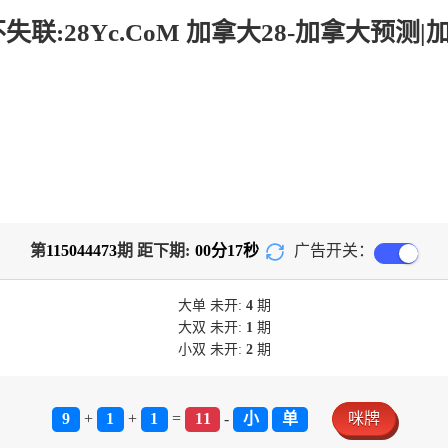
第
115044473
期 距下期:
00
分
17
秒
广告开关：
大单
未开:
4
期
大双
未开:
1
期
小双
未开:
2
期
9
+
1
+
1
=
11
-
小
单
咪牌