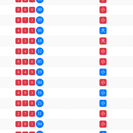
00
小
0
0
0
09
小
0
7
2
06
大
4
1
1
18
大
4
5
9
12
小
3
4
5
05
小
0
5
0
19
小
6
4
9
04
小
3
1
0
16
小
4
9
3
21
小
6
7
8
11
小
2
7
2
04
小
3
0
1