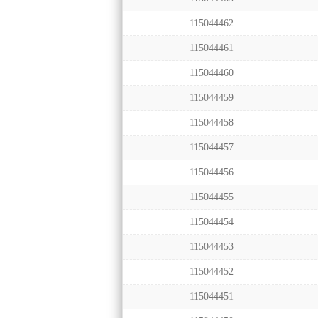
115044462
115044461
115044460
115044459
115044458
115044457
115044456
115044455
115044454
115044453
115044452
115044451