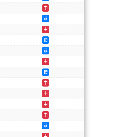
中
错
中
错
错
中
错
中
中
中
中
错
中