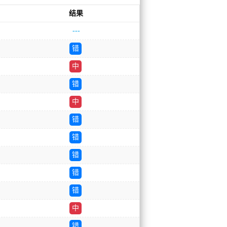
结果
---
错
中
错
中
错
错
错
错
错
中
错