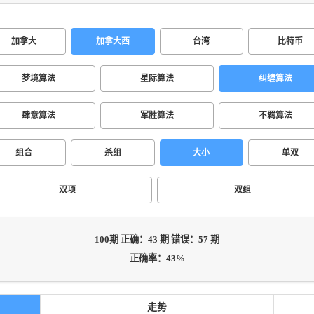
加拿大
加拿大西
台湾
比特币
梦境算法
星际算法
纠缠算法
肆意算法
军胜算法
不羁算法
组合
杀组
大小
单双
双项
双组
100期 正确：43 期 错误：57 期
正确率：43%
走势