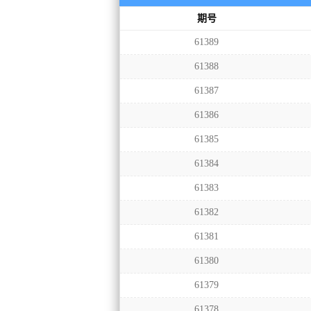
期号
61389
61388
61387
61386
61385
61384
61383
61382
61381
61380
61379
61378