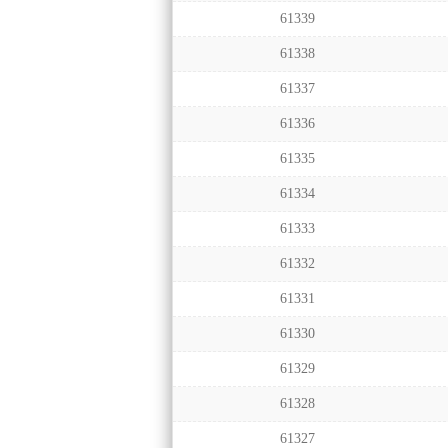
61339
61338
61337
61336
61335
61334
61333
61332
61331
61330
61329
61328
61327