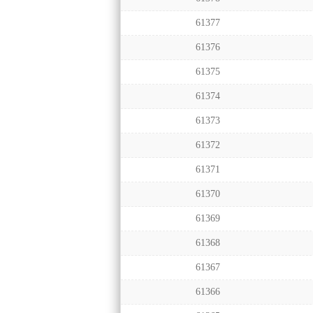
61377
61376
61375
61374
61373
61372
61371
61370
61369
61368
61367
61366