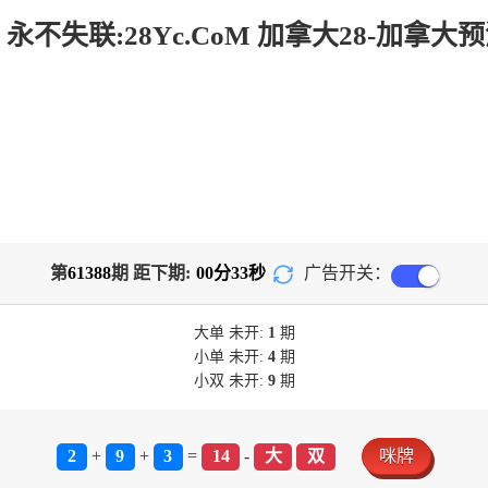
第
61388
期 距下期:
00
分
33
秒
广告开关：
大单
未开:
1
期
小单
未开:
4
期
小双
未开:
9
期
2
+
9
+
3
=
14
-
大
双
咪牌