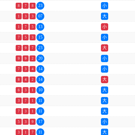
23
小
8
7
8
07
大
1
3
3
13
小
1
7
5
15
小
7
5
3
23
大
7
9
7
20
小
9
9
2
14
小
7
3
4
14
大
8
4
2
10
大
6
3
1
11
大
3
7
1
11
大
7
3
1
17
小
5
3
9
11
大
3
1
7