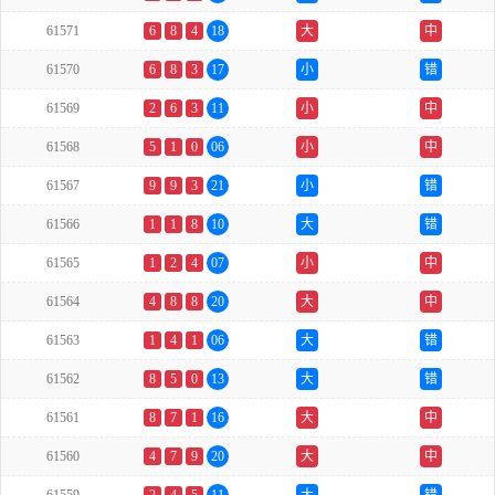
61571
6
8
4
18
大
中
61570
6
8
3
17
小
错
61569
2
6
3
11
小
中
61568
5
1
0
06
小
中
61567
9
9
3
21
小
错
61566
1
1
8
10
大
错
61565
1
2
4
07
小
中
61564
4
8
8
20
大
中
61563
1
4
1
06
大
错
61562
8
5
0
13
大
错
61561
8
7
1
16
大
中
61560
4
7
9
20
大
中