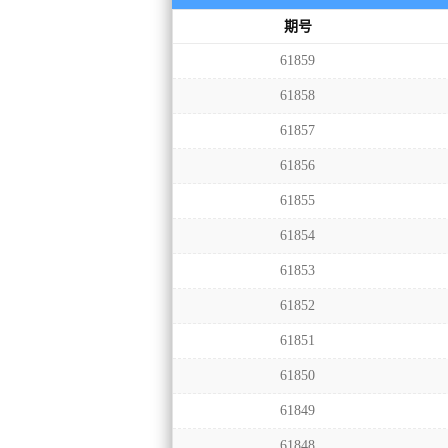
期号
61859
61858
61857
61856
61855
61854
61853
61852
61851
61850
61849
61848