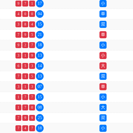
17
小
9
7
1
04
单
4
0
0
15
双
3
8
4
21
单
7
9
5
18
小
9
2
7
13
小
3
1
9
14
大
6
5
3
13
双
7
1
5
07
单
3
1
3
15
小
1
7
7
08
大
1
7
0
25
双
7
9
9
18
小
7
4
7