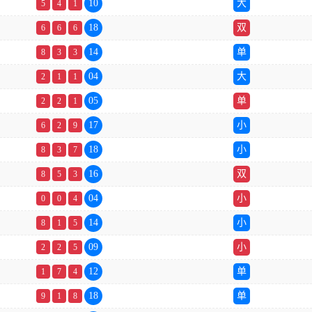
10
大
5
4
1
18
双
6
6
6
14
单
8
3
3
04
大
2
1
1
05
单
2
2
1
17
小
6
2
9
18
小
8
3
7
16
双
8
5
3
04
小
0
0
4
14
小
8
1
5
09
小
2
2
5
12
单
1
7
4
18
单
9
1
8