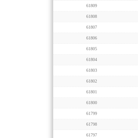
61809
61808
61807
61806
61805
61804
61803
61802
61801
61800
61799
61798
61797