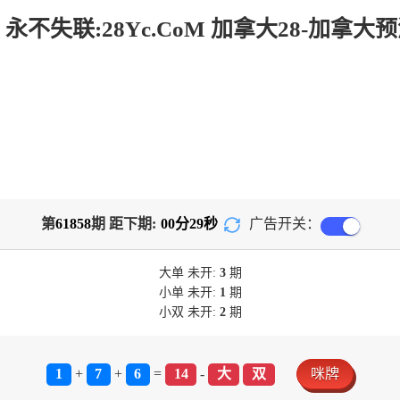
第
61858
期 距下期:
00
分
29
秒
广告开关：
大单
未开:
3
期
小单
未开:
1
期
小双
未开:
2
期
1
+
7
+
6
=
14
-
大
双
咪牌