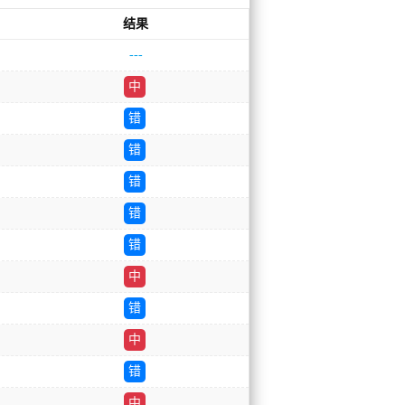
结果
---
中
错
错
错
错
错
中
错
中
错
中