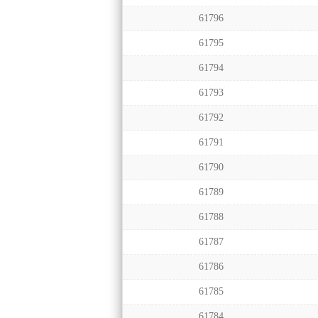
61796
61795
61794
61793
61792
61791
61790
61789
61788
61787
61786
61785
61784