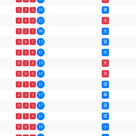
10
单
3
3
4
22
大
4
9
9
08
大
5
2
1
13
双
4
8
1
11
大
2
1
8
19
大
9
2
8
18
大
9
0
9
11
双
5
5
1
12
单
4
5
3
17
双
9
3
5
11
双
2
5
4
16
小
8
6
2