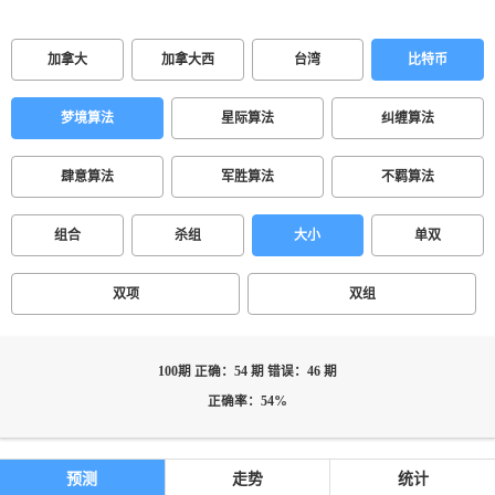
加拿大
加拿大西
台湾
比特币
梦境算法
星际算法
纠缠算法
肆意算法
军胜算法
不羁算法
组合
杀组
大小
单双
双项
双组
100期 正确：54 期 错误：46 期
正确率：54%
预测
走势
统计