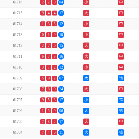
61716
2
2
0
04
小
中
61715
9
4
4
17
大
中
61714
1
3
8
12
小
中
61713
0
1
9
10
小
中
61712
2
7
6
15
大
中
61711
6
7
3
16
大
中
61710
3
7
2
12
小
中
61709
5
0
2
07
大
错
61708
7
8
9
24
大
中
61707
9
5
3
17
小
错
61706
1
5
0
06
大
错
61705
7
8
2
17
大
中
61704
7
4
0
11
大
错