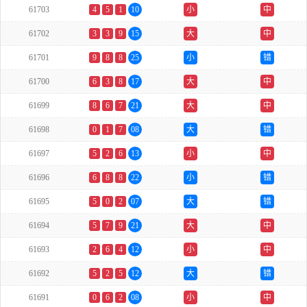
61703
4
5
1
10
小
中
61702
3
3
9
15
大
中
61701
9
8
8
25
小
错
61700
6
3
8
17
大
中
61699
8
6
7
21
大
中
61698
0
1
7
08
大
错
61697
5
2
6
13
小
中
61696
6
8
8
22
小
错
61695
5
0
2
07
大
错
61694
5
7
9
21
大
中
61693
2
6
4
12
小
中
61692
5
2
5
12
大
错
61691
0
6
2
08
小
中