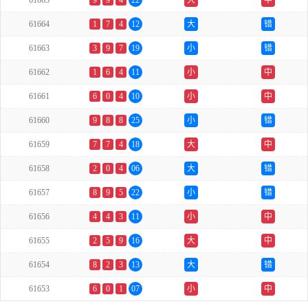
61665
9
9
4
22
大
中
61664
1
7
4
12
大
错
61663
3
9
7
19
小
错
61662
1
6
4
11
小
中
61661
6
0
4
10
小
中
61660
9
8
8
25
小
错
61659
7
7
4
18
大
中
61658
2
0
4
06
大
错
61657
8
9
5
22
小
错
61656
4
4
3
11
小
中
61655
2
5
9
16
大
中
61654
8
2
3
13
大
错
61653
6
0
1
07
小
中