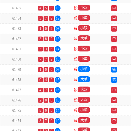
小双
61485
4
5
6
15
殺
中
小单
61484
3
7
9
19
殺
中
小双
61483
1
0
2
03
殺
中
大单
61482
3
8
2
13
殺
中
小双
61481
5
3
6
14
殺
中
小单
61480
7
7
2
16
殺
中
小单
61479
1
0
6
07
殺
错
大单
61478
9
4
2
15
殺
错
大双
61477
4
7
4
15
殺
中
大双
61476
2
0
8
10
殺
中
小单
61475
9
0
5
14
殺
中
大单
61474
3
7
0
10
殺
中
小单