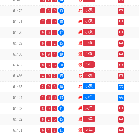
61473
3
2
9
14
殺
中
小双
61472
1
3
9
13
殺
中
小双
61471
7
2
9
18
殺
中
小双
61470
9
6
2
17
殺
中
小双
61469
9
4
2
15
殺
中
小双
61468
6
9
4
19
殺
中
小单
61467
8
6
6
20
殺
中
小双
61466
4
9
2
15
殺
中
小双
61465
2
0
8
10
殺
错
小单
61464
1
6
6
13
殺
错
大单
61463
8
0
3
11
殺
中
小单
61462
8
2
5
15
殺
中
大单
61461
6
4
1
11
殺
中