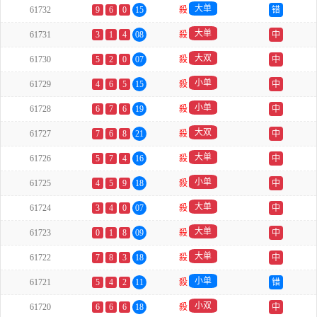
大单
61732
9
6
0
15
殺
错
大单
61731
3
1
4
08
殺
中
大双
61730
5
2
0
07
殺
中
小单
61729
4
6
5
15
殺
中
小单
61728
6
7
6
19
殺
中
大双
61727
7
6
8
21
殺
中
大单
61726
5
7
4
16
殺
中
小单
61725
4
5
9
18
殺
中
大单
61724
3
4
0
07
殺
中
大单
61723
0
1
8
09
殺
中
大单
61722
7
8
3
18
殺
中
小单
61721
5
4
2
11
殺
错
小双
61720
6
6
6
18
殺
中