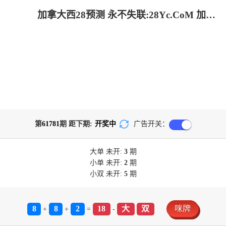
加拿大西28预测 永不失联:28Yc.CoM 加拿大28-加拿大预测|加拿大PC结果查询|28在线预测咪牌查询|加拿大PC在线预测_火热优质的急速预测网站!
第
61781
期 距下期:
开奖中
广告开关：
大单
未开:
3
期
小单
未开:
2
期
小双
未开:
5
期
8
8
2
18
大
双
咪牌
+
+
=
-