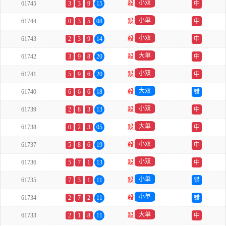
小双
61745
3
3
9
15
殺
中
小单
61744
0
3
5
08
殺
中
小双
61743
2
3
9
14
殺
中
大单
61742
3
9
8
20
殺
中
小双
61741
5
9
6
20
殺
中
大双
61740
6
6
6
18
殺
错
小双
61739
2
8
3
13
殺
中
大单
61738
0
2
3
05
殺
中
小双
61737
5
8
6
19
殺
中
小双
61736
5
7
1
13
殺
中
小单
61735
7
3
1
11
殺
错
小单
61734
2
7
2
11
殺
错
大单
61733
2
1
8
11
殺
中