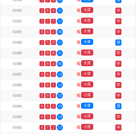
61694
5
7
9
21
殺
错
大双
61693
2
6
4
12
殺
中
大双
61692
5
2
5
12
殺
中
大单
61691
0
6
2
08
殺
中
大单
61690
2
5
8
15
殺
错
小双
61689
4
9
8
21
殺
中
大双
61688
2
0
4
06
殺
中
小双
61687
4
6
4
14
殺
中
小双
61686
5
8
1
14
殺
中
小双
61685
0
9
4
13
殺
中
大单
61684
9
8
2
19
殺
错
小双
61683
6
3
5
14
殺
中
小双
61682
4
7
2
13
殺
中