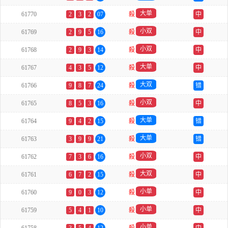
大单
61770
2
3
2
07
殺
中
小双
61769
2
9
5
16
殺
中
小双
61768
2
9
3
14
殺
中
大单
61767
4
3
5
12
殺
中
大双
61766
9
8
7
24
殺
错
小双
61765
8
5
3
16
殺
中
大单
61764
9
4
2
15
殺
错
大单
61763
3
9
9
21
殺
错
小双
61762
7
3
6
16
殺
中
大双
61761
6
7
2
15
殺
中
小单
61760
9
0
3
12
殺
中
小单
61759
5
4
1
10
殺
中
小单