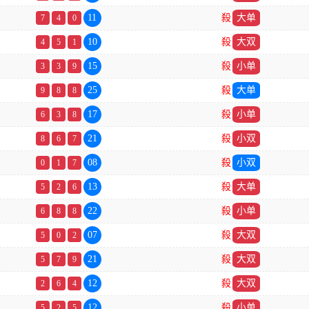
11
殺
大单
7
4
0
10
殺
大双
4
5
1
15
殺
小单
3
3
9
25
殺
大单
9
8
8
17
殺
小单
6
3
8
21
殺
小双
8
6
7
08
殺
小双
0
1
7
13
殺
大单
5
2
6
22
殺
小单
6
8
8
07
殺
大双
5
0
2
21
殺
大双
5
7
9
12
殺
大双
2
6
4
12
殺
小单
5
2
5