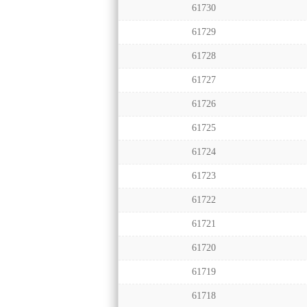
61730
61729
61728
61727
61726
61725
61724
61723
61722
61721
61720
61719
61718