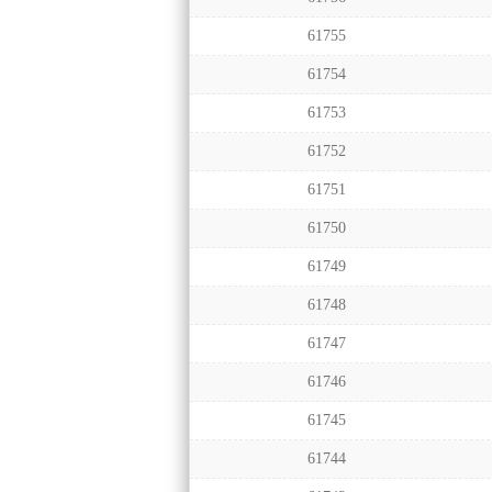
61755
61754
61753
61752
61751
61750
61749
61748
61747
61746
61745
61744