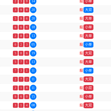
14
殺
小单
2
3
9
20
殺
大双
3
9
8
20
殺
大单
5
9
6
18
殺
小单
6
6
6
13
殺
大单
2
8
3
05
殺
小单
0
2
3
19
殺
大双
5
8
6
13
殺
大单
5
7
1
11
殺
小单
7
3
1
11
殺
大双
2
7
2
11
殺
小双
2
1
8
15
殺
小单
9
6
0
08
殺
大双
3
1
4