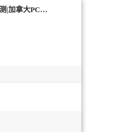
加拿大西28预测 永不失联:28Yc.CoM 加拿大28-加拿大预测|加拿大PC结果查询|28在线预测咪牌查询|加拿大PC在线预测_火热优质的急速预测网站!