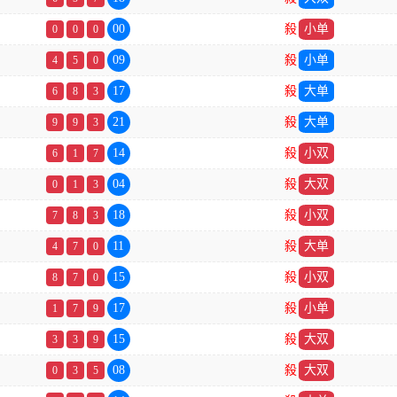
00
殺
小单
0
0
0
09
殺
小单
4
5
0
17
殺
大单
6
8
3
21
殺
大单
9
9
3
14
殺
小双
6
1
7
04
殺
大双
0
1
3
18
殺
小双
7
8
3
11
殺
大单
4
7
0
15
殺
小双
8
7
0
17
殺
小单
1
7
9
15
殺
大双
3
3
9
08
殺
大双
0
3
5