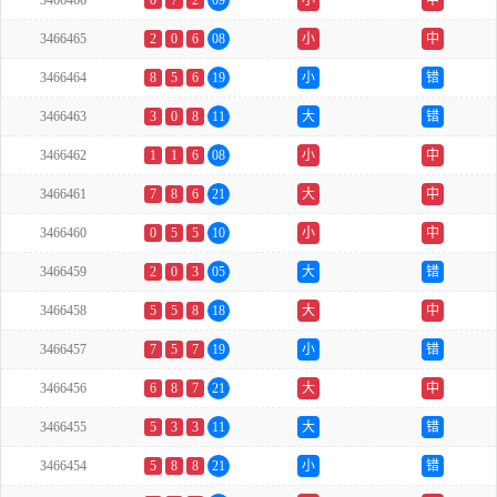
3466466
0
7
2
09
小
中
3466465
2
0
6
08
小
中
3466464
8
5
6
19
小
错
3466463
3
0
8
11
大
错
3466462
1
1
6
08
小
中
3466461
7
8
6
21
大
中
3466460
0
5
5
10
小
中
3466459
2
0
3
05
大
错
3466458
5
5
8
18
大
中
3466457
7
5
7
19
小
错
3466456
6
8
7
21
大
中
3466455
5
3
3
11
大
错
3466454
5
8
8
21
小
错