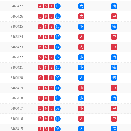
3466427
4
5
1
10
大
错
3466426
3
9
3
15
大
中
3466425
5
8
2
15
小
错
3466424
5
6
6
17
大
中
3466423
6
8
0
14
大
中
3466422
9
6
7
22
小
错
3466421
9
8
2
19
小
错
3466420
0
1
4
05
大
错
3466419
0
8
3
11
小
中
3466418
6
9
0
15
小
错
3466417
3
0
6
09
小
中
3466416
2
9
3
14
大
中
3466415
1
5
0
06
大
错