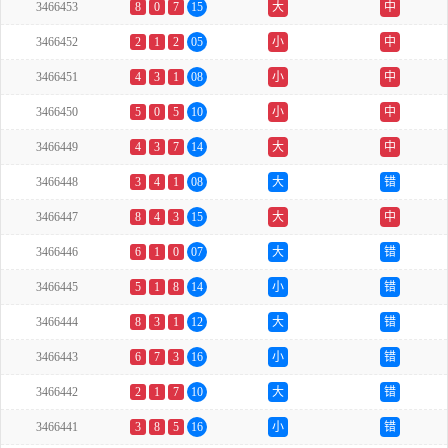
3466453
8
0
7
15
大
中
3466452
2
1
2
05
小
中
3466451
4
3
1
08
小
中
3466450
5
0
5
10
小
中
3466449
4
3
7
14
大
中
3466448
3
4
1
08
大
错
3466447
8
4
3
15
大
中
3466446
6
1
0
07
大
错
3466445
5
1
8
14
小
错
3466444
8
3
1
12
大
错
3466443
6
7
3
16
小
错
3466442
2
1
7
10
大
错
3466441
3
8
5
16
小
错