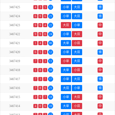
3467425
4
3
5
12
小单
大双
错
3467424
6
9
6
21
小单
大双
错
3467423
9
9
4
22
大双
小单
中
3467422
9
9
6
24
小单
大双
中
3467421
1
4
1
06
大单
小双
中
3467420
6
5
1
12
小单
大双
错
3467419
7
1
3
11
小单
大双
中
3467418
1
8
1
10
大单
小双
中
3467417
7
3
7
17
小单
大双
错
3467416
7
8
6
21
大双
小单
错
3467415
2
9
7
18
小单
大双
中
3467414
4
0
6
10
大单
小双
中