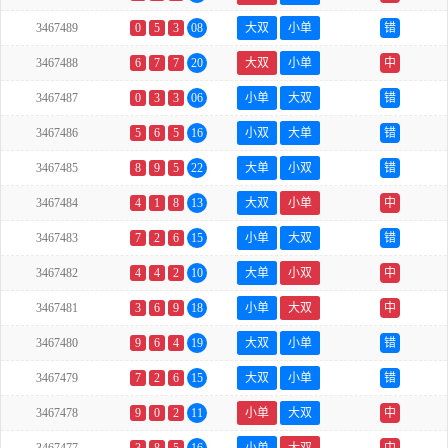
3467489
0
5
3
08
大双
小单
错
3467488
6
7
7
20
大双
小单
中
3467487
0
3
3
06
小单
大双
错
3467486
5
6
5
16
小双
大单
错
3467485
8
9
5
22
大单
小双
错
3467484
4
1
8
13
大双
小单
中
3467483
7
2
6
15
小单
大双
错
3467482
4
4
2
10
大单
小双
中
3467481
3
6
9
18
小单
大双
中
3467480
9
6
4
19
大双
小单
错
3467479
7
2
6
15
大双
小单
错
3467478
9
0
2
11
小单
大双
中