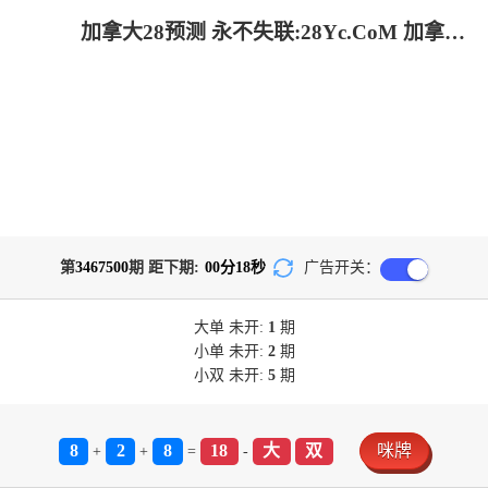
加拿大28预测 永不失联:28Yc.CoM 加拿大28-加拿大预测|加拿大PC结果查询|28在线预测咪牌查询|加拿大PC在线预测_火热优质的急速预测网站!
第
3467500
期 距下期:
00
分
18
秒
广告开关：
大单
未开:
1
期
小单
未开:
2
期
小双
未开:
5
期
8
2
8
18
大
双
咪牌
+
+
=
-