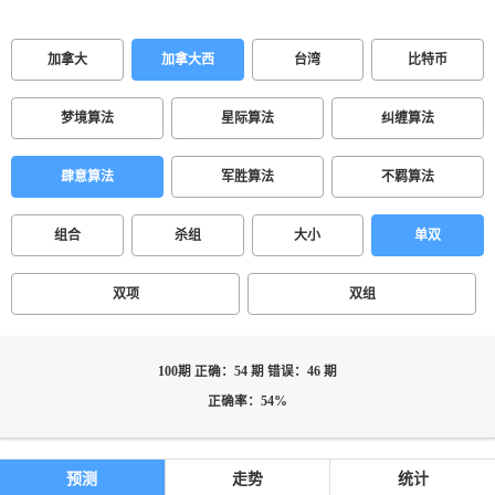
加拿大
加拿大西
台湾
比特币
梦境算法
星际算法
纠缠算法
肆意算法
军胜算法
不羁算法
组合
杀组
大小
单双
双项
双组
100期 正确：54 期 错误：46 期
正确率：54%
预测
走势
统计