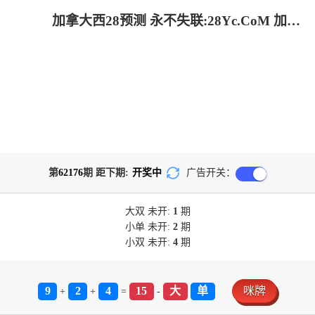
加拿大西28预测 永不失联:28Yc.CoM 加拿大28-加拿大预测|加拿大PC结果查询|28在线预测咪牌查询|加拿大PC在线预测_火热优质的急速预测网站!
第
62176
期 距下期:
开奖中
广告开关：
大双
未开:
1
期
小单
未开:
2
期
小双
未开:
4
期
9
2
4
15
大
单
咪牌
+
+
=
-