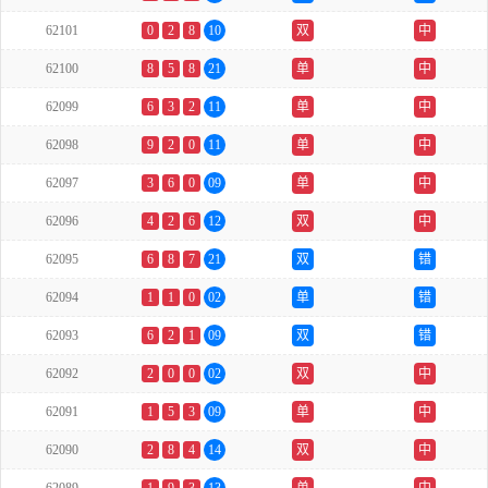
62101
0
2
8
10
双
中
62100
8
5
8
21
单
中
62099
6
3
2
11
单
中
62098
9
2
0
11
单
中
62097
3
6
0
09
单
中
62096
4
2
6
12
双
中
62095
6
8
7
21
双
错
62094
1
1
0
02
单
错
62093
6
2
1
09
双
错
62092
2
0
0
02
双
中
62091
1
5
3
09
单
中
62090
2
8
4
14
双
中