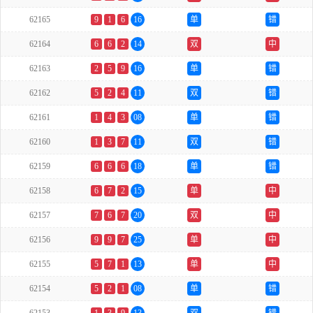
62165
9
1
6
16
单
错
62164
6
6
2
14
双
中
62163
2
5
9
16
单
错
62162
5
2
4
11
双
错
62161
1
4
3
08
单
错
62160
1
3
7
11
双
错
62159
6
6
6
18
单
错
62158
6
7
2
15
单
中
62157
7
6
7
20
双
中
62156
9
9
7
25
单
中
62155
5
7
1
13
单
中
62154
5
2
1
08
单
错