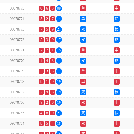
08070775
0
6
3
09
单
中
08070774
5
2
7
14
单
错
08070773
7
5
9
21
双
错
08070772
5
3
9
17
双
错
08070771
7
7
1
15
单
中
08070770
4
4
3
11
双
错
08070769
3
3
5
11
单
中
08070768
9
1
9
19
单
中
08070767
7
9
3
19
双
错
08070766
8
2
6
16
双
中
08070765
4
8
9
21
双
错
08070764
9
5
4
18
双
中