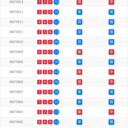
08070814
7
2
1
10
双
中
08070813
5
5
0
10
单
错
08070812
4
6
1
11
双
错
08070811
2
5
8
15
双
错
08070810
1
3
5
09
双
错
08070809
0
8
3
11
单
中
08070808
5
6
7
18
单
错
08070807
3
0
0
03
单
中
08070806
1
6
1
08
双
中
08070805
7
9
4
20
单
错
08070804
7
5
4
16
单
错
08070803
6
2
7
15
单
中
08070802
8
6
0
14
单
错