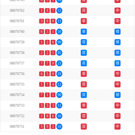
08070763
8
3
5
16
双
中
08070762
1
4
7
12
双
中
08070761
5
8
0
13
单
中
08070760
6
3
1
10
单
错
08070759
1
2
6
09
双
错
08070758
2
2
1
05
双
错
08070757
7
7
9
23
双
错
08070756
6
5
8
19
单
中
08070755
1
7
4
12
双
中
08070754
7
1
1
09
双
错
08070753
3
5
3
11
单
中
08070752
2
8
6
16
双
中
08070751
5
9
2
16
双
中