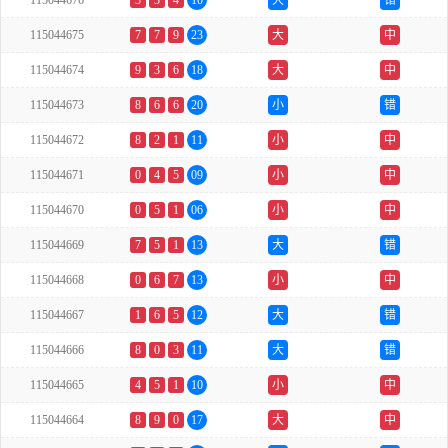
115044676
3
3
4
10
大
错
115044675
7
7
9
23
大
中
115044674
9
3
6
18
大
中
115044673
8
6
6
20
小
错
115044672
8
2
1
11
小
中
115044671
0
4
5
09
小
中
115044670
0
5
1
06
小
中
115044669
7
5
1
13
大
错
115044668
0
6
7
13
小
中
115044667
1
6
5
12
大
错
115044666
8
0
3
11
大
错
115044665
4
5
1
10
小
中
115044664
8
9
0
17
大
中