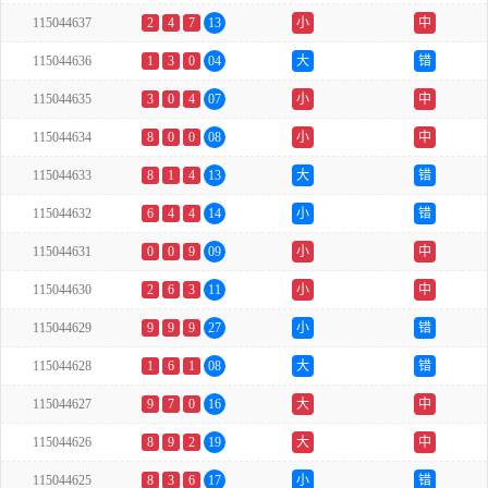
115044637
2
4
7
13
小
中
115044636
1
3
0
04
大
错
115044635
3
0
4
07
小
中
115044634
8
0
0
08
小
中
115044633
8
1
4
13
大
错
115044632
6
4
4
14
小
错
115044631
0
0
9
09
小
中
115044630
2
6
3
11
小
中
115044629
9
9
9
27
小
错
115044628
1
6
1
08
大
错
115044627
9
7
0
16
大
中
115044626
8
9
2
19
大
中
115044625
8
3
6
17
小
错