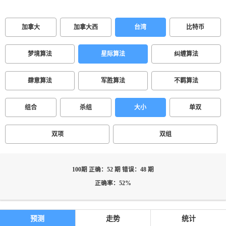
加拿大
加拿大西
台湾
比特币
梦境算法
星际算法
纠缠算法
肆意算法
军胜算法
不羁算法
组合
杀组
大小
单双
双项
双组
100期 正确：52 期 错误：48 期
正确率：52%
预测
走势
统计