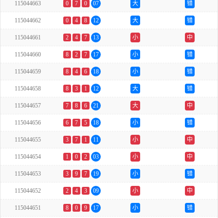
115044663
0
7
0
07
大
错
115044662
0
4
8
12
大
错
115044661
2
4
7
13
小
中
115044660
8
2
7
17
小
错
115044659
8
4
6
18
小
错
115044658
8
3
1
12
大
错
115044657
7
8
6
21
大
中
115044656
6
7
5
18
小
错
115044655
3
7
1
11
小
中
115044654
1
0
2
03
小
中
115044653
3
9
7
19
小
错
115044652
2
4
3
09
小
中
115044651
8
0
9
17
小
错