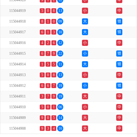
115044920
9
1
2
12
小
中
115044919
5
0
8
13
小
中
115044918
8
1
0
09
大
错
115044917
6
1
3
10
大
错
115044916
4
2
6
12
小
中
115044915
6
7
9
22
小
错
115044914
1
5
5
11
大
错
115044913
5
0
8
13
小
中
115044912
6
6
7
19
小
错
115044911
3
7
9
19
大
中
115044910
5
0
1
06
小
中
115044909
9
0
5
14
大
中
115044908
9
3
4
16
大
中