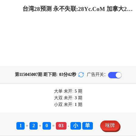
台湾28预测 永不失联:28Yc.CoM 加拿大28-加拿大预测|加拿大PC结果查询|28在线预测咪牌查询|加拿大PC在线预测_火热优质的急速预测网站!
第
115045007
期 距下期:
03
分
42
秒
广告开关：
大单
未开:
5
期
大双
未开:
3
期
小双
未开:
1
期
1
2
0
03
小
单
咪牌
+
+
=
-