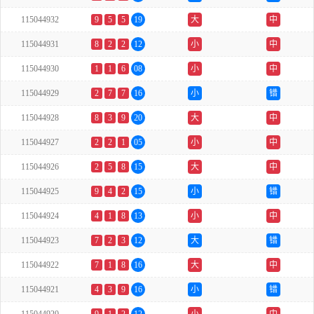
115044932
9
5
5
19
大
中
115044931
8
2
2
12
小
中
115044930
1
1
6
08
小
中
115044929
2
7
7
16
小
错
115044928
8
3
9
20
大
中
115044927
2
2
1
05
小
中
115044926
2
5
8
15
大
中
115044925
9
4
2
15
小
错
115044924
4
1
8
13
小
中
115044923
7
2
3
12
大
错
115044922
7
1
8
16
大
中
115044921
4
3
9
16
小
错