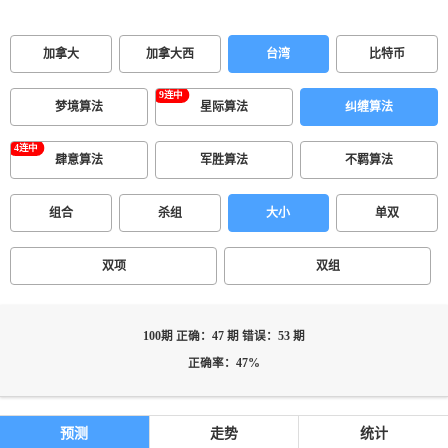
加拿大
加拿大西
台湾
比特币
梦境算法
星际算法
纠缠算法
肆意算法
军胜算法
不羁算法
组合
杀组
大小
单双
双项
双组
100期 正确：47 期 错误：53 期
正确率：47%
预测
走势
统计