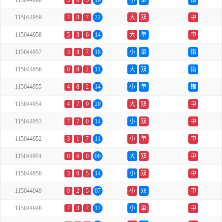
115044960
5
6
5
16
小
单
错
115044959
7
8
7
22
大
双
中
115044958
5
3
6
14
大
单
中
115044957
3
8
7
18
小
单
错
115044956
0
9
2
11
大
双
错
115044955
4
8
2
14
小
单
错
115044954
4
7
9
20
大
双
中
115044953
7
7
0
14
小
双
中
115044952
3
1
7
11
小
单
中
115044951
0
6
0
06
大
双
中
115044950
3
6
5
14
小
双
中
115044949
0
2
5
07
小
双
中
115044948
7
3
7
17
小
单
中