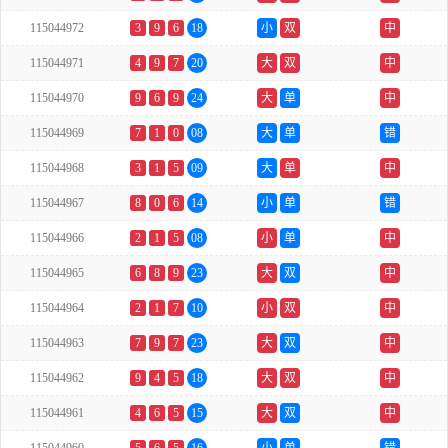
115044972
3
9
6
18
小
双
中
115044971
4
9
7
20
大
双
中
115044970
9
6
9
24
大
单
中
115044969
7
1
0
08
大
单
错
115044968
3
1
5
09
大
单
中
115044967
8
0
6
14
小
单
错
115044966
2
1
5
08
小
单
中
115044965
6
8
9
23
大
双
中
115044964
2
1
7
10
小
双
中
115044963
7
9
7
23
大
双
中
115044962
9
4
5
18
大
双
中
115044961
4
6
5
15
大
双
中