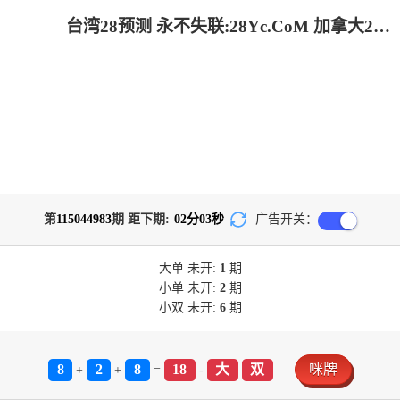
台湾28预测 永不失联:28Yc.CoM 加拿大28-加拿大预测|加拿大PC结果查询|28在线预测咪牌查询|加拿大PC在线预测_火热优质的急速预测网站!
第
115044983
期 距下期:
02
分
03
秒
广告开关：
大单
未开:
1
期
小单
未开:
2
期
小双
未开:
6
期
8
2
8
18
大
双
咪牌
+
+
=
-