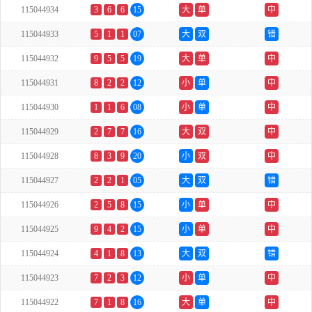
115044934
3
6
6
15
大
单
中
115044933
5
1
1
07
大
双
错
115044932
9
5
5
19
大
单
中
115044931
8
2
2
12
小
单
中
115044930
1
1
6
08
小
单
中
115044929
2
7
7
16
大
双
中
115044928
8
3
9
20
小
双
中
115044927
2
2
1
05
大
双
错
115044926
2
5
8
15
小
单
中
115044925
9
4
2
15
小
单
中
115044924
4
1
8
13
大
双
错
115044923
7
2
3
12
小
单
中
115044922
7
1
8
16
大
单
中