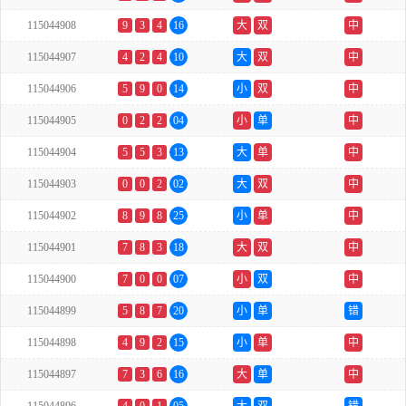
115044908
9
3
4
16
大
双
中
115044907
4
2
4
10
大
双
中
115044906
5
9
0
14
小
双
中
115044905
0
2
2
04
小
单
中
115044904
5
5
3
13
大
单
中
115044903
0
0
2
02
大
双
中
115044902
8
9
8
25
小
单
中
115044901
7
8
3
18
大
双
中
115044900
7
0
0
07
小
双
中
115044899
5
8
7
20
小
单
错
115044898
4
9
2
15
小
单
中
115044897
7
3
6
16
大
单
中