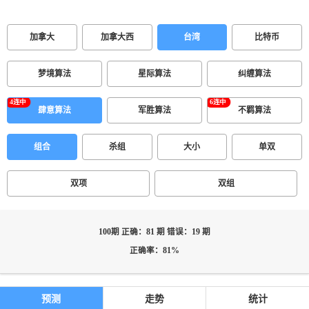
加拿大
加拿大西
台湾
比特币
梦境算法
星际算法
纠缠算法
肆意算法
军胜算法
不羁算法
组合
杀组
大小
单双
双项
双组
100期 正确：81 期 错误：19 期
正确率：81%
预测
走势
统计