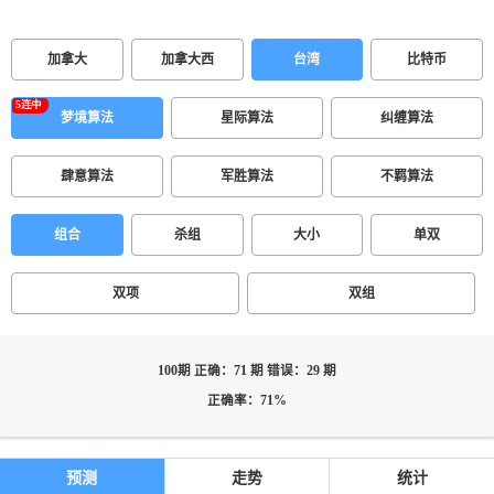
加拿大
加拿大西
台湾
比特币
梦境算法
星际算法
纠缠算法
肆意算法
军胜算法
不羁算法
组合
杀组
大小
单双
双项
双组
100期 正确：71 期 错误：29 期
正确率：71%
预测
走势
统计