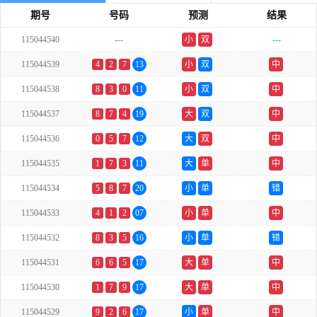
期号
号码
预测
结果
115044540
---
小
双
---
115044539
4
2
7
13
小
双
中
115044538
8
3
0
11
小
双
中
115044537
8
7
4
19
大
双
中
115044536
0
5
7
12
大
双
中
115044535
1
7
3
11
大
单
中
115044534
5
8
7
20
小
单
错
115044533
4
1
2
07
小
单
中
115044532
8
3
5
16
小
单
错
115044531
6
6
5
17
大
单
中
115044530
1
7
9
17
大
单
中
115044529
9
2
6
17
小
单
中