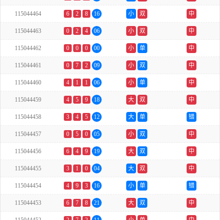
115044464
6
2
8
16
小
双
中
115044463
0
2
4
06
小
双
中
115044462
0
0
0
00
小
单
中
115044461
0
7
2
09
小
双
中
115044460
4
1
1
06
小
单
中
115044459
4
5
9
18
大
双
中
115044458
3
4
5
12
大
单
错
115044457
0
5
0
05
小
双
中
115044456
6
4
9
19
大
双
中
115044455
3
1
0
04
大
双
中
115044454
4
9
3
16
小
单
错
115044453
6
7
8
21
大
双
中