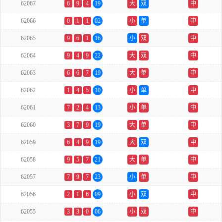
62067
6
9
4
19
大
双
中
62066
0
1
1
02
小
单
中
62065
9
6
1
16
小
双
中
62064
9
4
9
22
大
双
中
62063
6
6
7
19
大
单
中
62062
1
4
5
10
小
单
中
62061
7
2
4
13
小
单
中
62060
3
7
9
19
大
单
中
62059
6
4
9
19
大
双
中
62058
9
5
7
21
大
单
中
62057
7
9
7
23
小
单
中
62056
2
1
6
09
小
双
中
62055
3
3
0
06
小
双
中