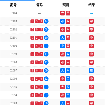
期号
号码
预测
结果
62104
---
大
单
---
62103
0
5
9
14
小
双
中
62102
5
0
3
08
小
双
中
62101
0
2
8
10
大
双
中
62100
8
5
8
21
小
单
中
62099
6
3
2
11
小
双
中
62098
9
2
0
11
小
单
中
62097
3
6
0
09
大
双
错
62096
4
2
6
12
小
单
中
62095
6
8
7
21
大
双
中
62094
1
1
0
02
小
单
中
62093
6
2
1
09
大
单
中