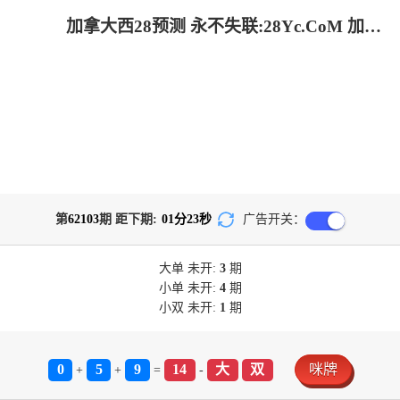
加拿大西28预测 永不失联:28Yc.CoM 加拿大28-加拿大预测|加拿大PC结果查询|28在线预测咪牌查询|加拿大PC在线预测_火热优质的急速预测网站!
第
62103
期 距下期:
01
分
23
秒
广告开关：
大单
未开:
3
期
小单
未开:
4
期
小双
未开:
1
期
0
5
9
14
大
双
咪牌
+
+
=
-