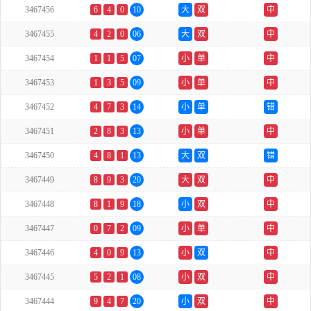
3467456
6
4
0
10
大
双
中
3467455
4
2
0
06
大
双
中
3467454
1
1
5
07
小
单
中
3467453
1
3
5
09
小
单
中
3467452
4
7
3
14
小
单
错
3467451
2
8
3
13
小
单
中
3467450
4
8
1
13
大
双
错
3467449
8
9
3
20
大
双
中
3467448
8
1
9
18
小
双
中
3467447
0
7
2
09
小
单
中
3467446
4
0
9
13
小
双
中
3467445
5
2
1
08
小
双
中
3467444
9
4
7
20
小
双
中