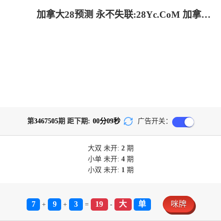
加拿大28预测 永不失联:28Yc.CoM 加拿大28-加拿大预测|加拿大PC结果查询|28在线预测咪牌查询|加拿大PC在线预测_火热优质的急速预测网站!
第
3467505
期 距下期:
00
分
09
秒
广告开关：
大双
未开:
2
期
小单
未开:
4
期
小双
未开:
1
期
7
9
3
19
大
单
咪牌
+
+
=
-