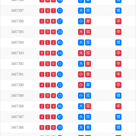
3467398
5
0
9
14
小
单
错
3467397
0
4
7
11
大
双
错
3467396
1
8
8
17
小
单
中
3467395
6
9
9
24
大
双
中
3467394
2
1
2
05
大
双
错
3467393
6
8
0
14
大
双
中
3467392
5
6
0
11
大
单
中
3467391
1
1
9
11
小
单
中
3467390
4
7
1
12
小
单
中
3467389
2
9
4
15
小
双
错
3467388
2
0
4
06
大
双
中
3467387
4
2
1
07
大
双
错
3467386
9
1
0
10
大
单
错