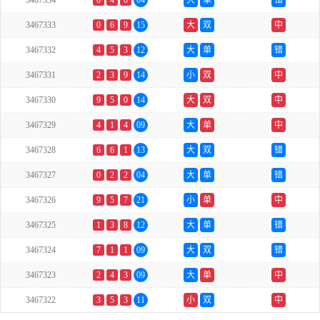
3467334
0
4
0
04
大
单
错
3467333
0
6
9
15
大
双
中
3467332
4
5
3
12
大
单
错
3467331
2
3
9
14
小
双
中
3467330
9
5
0
14
大
双
中
3467329
4
1
4
09
大
单
中
3467328
6
6
1
13
大
双
错
3467327
0
2
2
04
大
单
错
3467326
9
5
7
21
小
单
中
3467325
1
3
8
12
大
单
错
3467324
7
1
1
09
大
双
错
3467323
2
4
3
09
大
单
中
3467322
3
5
3
11
小
双
中