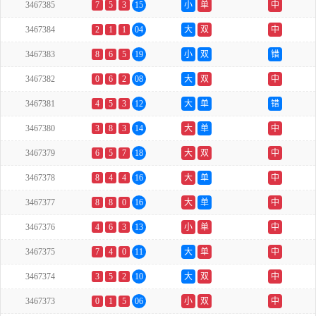
3467385
7
5
3
15
小
单
中
3467384
2
1
1
04
大
双
中
3467383
8
6
5
19
小
双
错
3467382
0
6
2
08
大
双
中
3467381
4
5
3
12
大
单
错
3467380
3
8
3
14
大
单
中
3467379
6
5
7
18
大
双
中
3467378
8
4
4
16
大
单
中
3467377
8
8
0
16
大
单
中
3467376
4
6
3
13
小
单
中
3467375
7
4
0
11
大
单
中
3467374
3
5
2
10
大
双
中
3467373
0
1
5
06
小
双
中