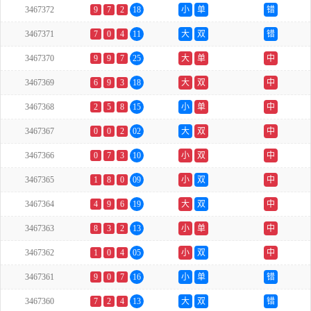
3467372
9
7
2
18
小
单
错
3467371
7
0
4
11
大
双
错
3467370
9
9
7
25
大
单
中
3467369
6
9
3
18
大
双
中
3467368
2
5
8
15
小
单
中
3467367
0
0
2
02
大
双
中
3467366
0
7
3
10
小
双
中
3467365
1
8
0
09
小
双
中
3467364
4
9
6
19
大
双
中
3467363
8
3
2
13
小
单
中
3467362
1
0
4
05
小
双
中
3467361
9
0
7
16
小
单
错
3467360
7
2
4
13
大
双
错