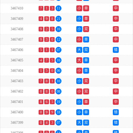
3467410
7
1
3
11
小
单
中
3467409
4
9
8
21
小
单
中
3467408
9
2
5
16
小
双
中
3467407
9
3
0
12
小
单
中
3467406
5
1
1
07
大
双
错
3467405
4
7
5
16
大
单
中
3467404
1
5
0
06
小
单
中
3467403
7
8
1
16
小
双
中
3467402
0
8
0
08
小
双
中
3467401
8
6
5
19
小
单
中
3467400
0
9
9
18
小
单
错
3467399
0
4
3
07
大
双
错