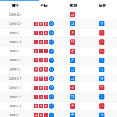
期号
号码
预测
结果
08101024
---
双
---
08101023
3
6
0
09
双
错
08101022
7
3
8
18
大
中
08101021
1
6
5
12
双
中
08101020
6
1
1
08
小
中
08101019
2
2
3
07
大
错
08101018
9
6
0
15
双
错
08101017
9
7
3
19
双
错
08101016
1
6
0
07
小
中
08101015
7
3
7
17
双
错
08101014
0
9
8
17
大
中
08101013
4
0
1
05
大
错