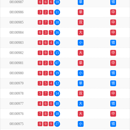
08100987
6
6
6
18
单
错
08100986
3
2
6
11
单
中
08100985
8
7
3
18
双
中
08100984
6
3
7
16
大
中
08100983
6
6
4
16
小
错
08100982
1
9
5
15
大
中
08100981
0
2
5
07
单
中
08100980
9
2
8
19
小
错
08100979
3
5
4
12
单
错
08100978
5
7
2
14
双
中
08100977
4
6
0
10
大
错
08100976
7
8
3
18
大
中
08100975
9
9
9
27
小
错