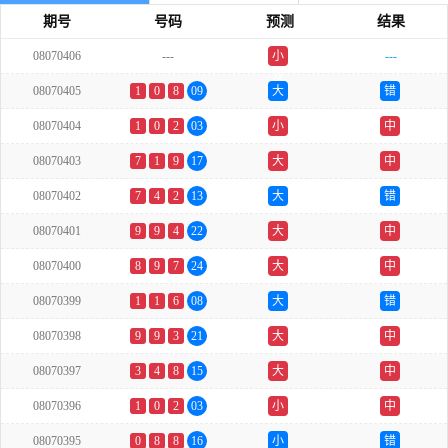
期号
号码
预测
结果
08070406
---
小
---
双
08070405
1
0
8
09
大
错
08070404
1
0
2
03
小
中
08070403
7
1
9
17
大
中
08070402
7
4
2
13
大
错
08070401
9
9
4
22
大
中
08070400
8
9
7
24
大
中
08070399
1
1
6
08
大
错
08070398
9
9
3
21
大
中
08070397
3
4
8
15
大
中
08070396
1
0
2
03
小
中
08070395
0
8
8
16
小
错