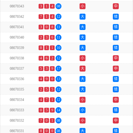
08070343
3
1
4
08
小
中
08070342
7
1
4
12
大
错
08070341
3
0
8
11
大
错
08070340
2
3
6
11
大
错
08070339
8
1
1
10
大
错
08070338
4
6
2
12
小
中
08070337
5
3
9
17
大
中
08070336
4
9
0
13
大
错
08070335
2
5
5
12
大
错
08070334
4
7
1
12
小
中
08070333
0
5
9
14
小
错
08070332
7
0
1
08
小
中
08070331
8
0
0
08
大
错