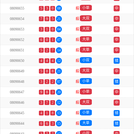
小单
08090655
5
3
0
08
殺
中
大双
08090654
7
9
5
21
殺
中
大双
08090653
3
1
0
04
殺
中
大单
08090652
6
0
1
07
殺
中
大单
08090651
5
2
7
14
殺
中
小双
08090650
4
4
4
12
殺
错
大双
08090649
5
8
8
21
殺
中
小单
08090648
3
2
2
07
殺
错
小单
08090647
9
8
3
20
殺
中
大双
08090646
3
7
2
12
殺
中
小单
08090645
4
1
8
13
殺
错
大单
08090644
6
6
3
15
殺
错
小双