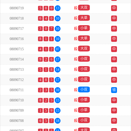
大双
08090719
5
8
0
13
殺
中
大单
08090718
6
4
0
10
殺
中
小单
08090717
3
0
7
10
殺
中
大单
08090716
8
1
1
10
殺
中
大双
08090715
4
1
2
07
殺
中
小双
08090714
9
2
6
17
殺
中
小双
08090713
5
1
8
14
殺
中
小双
08090712
4
8
5
17
殺
中
小双
08090711
2
3
5
10
殺
错
小单
08090710
8
2
5
15
殺
中
小单
08090709
1
5
9
15
殺
中
小双
08090708
6
5
7
18
殺
中
大双