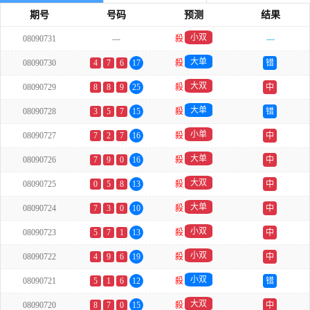
期号
号码
预测
结果
小双
08090731
---
殺
---
大单
08090730
4
7
6
17
殺
错
大双
08090729
8
8
9
25
殺
中
大单
08090728
3
5
7
15
殺
错
小单
08090727
7
2
7
16
殺
中
大单
08090726
7
9
0
16
殺
中
大双
08090725
0
5
8
13
殺
中
大单
08090724
7
3
0
10
殺
中
小双
08090723
5
7
1
13
殺
中
小双
08090722
4
9
6
19
殺
中
小双
08090721
5
1
6
12
殺
错
大双
08090720
8
7
0
15
殺
中