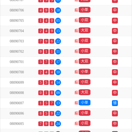
08090707
1
5
5
11
殺
中
小单
08090706
4
9
5
18
殺
中
小双
08090705
1
4
0
05
殺
中
大双
08090704
2
4
9
15
殺
中
小双
08090703
7
9
6
22
殺
中
小双
08090702
9
1
1
11
殺
中
大双
08090701
3
7
7
17
殺
中
小单
08090700
2
4
4
10
殺
中
小双
08090699
5
5
4
14
殺
中
大双
08090698
0
1
8
09
殺
中
小单
08090697
1
5
7
13
殺
错
小单
08090696
8
5
9
22
殺
中
小双
08090695
7
9
8
24
殺
中