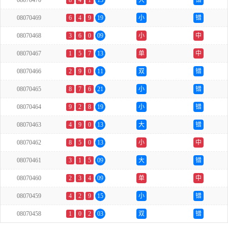
08070470
8
4
1
13
大
错
08070469
6
4
9
19
小
错
08070468
3
6
0
09
小
中
08070467
1
5
7
13
单
中
08070466
2
9
0
11
双
错
08070465
8
7
6
21
小
错
08070464
9
2
8
19
小
错
08070463
4
9
0
13
大
错
08070462
8
5
0
13
小
中
08070461
3
1
5
09
大
错
08070460
2
3
4
09
单
中
08070459
4
2
9
15
小
错
08070458
1
0
2
03
双
错