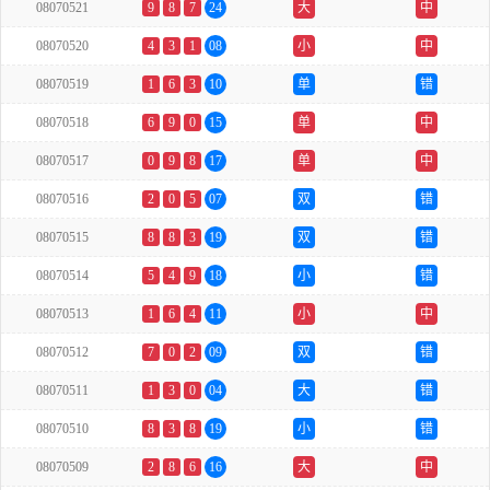
08070521
9
8
7
24
大
中
08070520
4
3
1
08
小
中
08070519
1
6
3
10
单
错
08070518
6
9
0
15
单
中
08070517
0
9
8
17
单
中
08070516
2
0
5
07
双
错
08070515
8
8
3
19
双
错
08070514
5
4
9
18
小
错
08070513
1
6
4
11
小
中
08070512
7
0
2
09
双
错
08070511
1
3
0
04
大
错
08070510
8
3
8
19
小
错
08070509
2
8
6
16
大
中