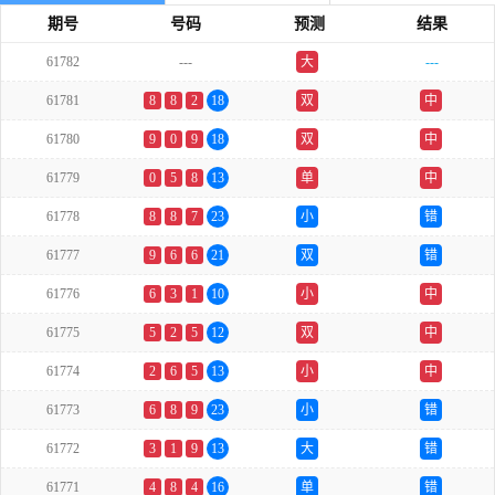
期号
号码
预测
结果
61782
---
大
---
61781
8
8
2
18
双
中
61780
9
0
9
18
双
中
61779
0
5
8
13
单
中
61778
8
8
7
23
小
错
61777
9
6
6
21
双
错
61776
6
3
1
10
小
中
61775
5
2
5
12
双
中
61774
2
6
5
13
小
中
61773
6
8
9
23
小
错
61772
3
1
9
13
大
错
61771
4
8
4
16
单
错