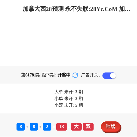
加拿大西28预测 永不失联:28Yc.CoM 加拿大28-加拿大预测|加拿大PC结果查询|28在线预测咪牌查询|加拿大PC在线预测_火热优质的急速预测网站!
第
61781
期 距下期:
开奖中
广告开关：
大单
未开:
3
期
小单
未开:
2
期
小双
未开:
5
期
8
8
2
18
大
双
咪牌
+
+
=
-