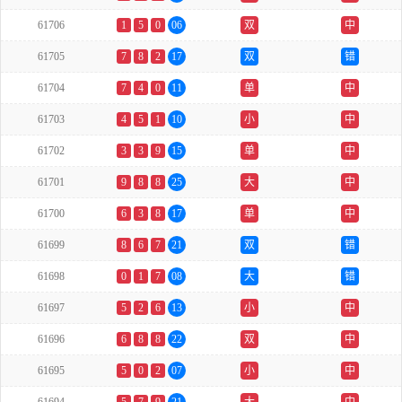
61706
1
5
0
06
双
中
61705
7
8
2
17
双
错
61704
7
4
0
11
单
中
61703
4
5
1
10
小
中
61702
3
3
9
15
单
中
61701
9
8
8
25
大
中
61700
6
3
8
17
单
中
61699
8
6
7
21
双
错
61698
0
1
7
08
大
错
61697
5
2
6
13
小
中
61696
6
8
8
22
双
中
61695
5
0
2
07
小
中