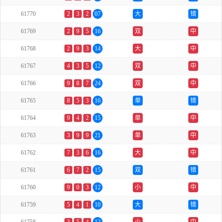
61770
2
3
2
07
大
错
61769
2
9
5
16
双
中
61768
2
9
3
14
大
中
61767
4
3
5
12
双
中
61766
9
8
7
24
双
中
61765
8
5
3
16
单
错
61764
9
4
2
15
单
中
61763
3
9
9
21
单
中
61762
7
3
6
16
大
中
61761
6
7
2
15
双
错
61760
9
0
3
12
小
中
61759
5
4
1
10
大
错