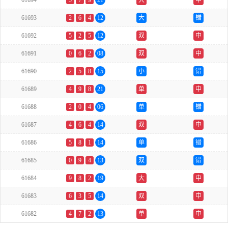
61694
5
7
9
21
大
中
61693
2
6
4
12
大
错
61692
5
2
5
12
双
中
61691
0
6
2
08
双
中
61690
2
5
8
15
小
错
61689
4
9
8
21
单
中
61688
2
0
4
06
单
错
61687
4
6
4
14
双
中
61686
5
8
1
14
单
错
61685
0
9
4
13
双
错
61684
9
8
2
19
大
中
61683
6
3
5
14
双
中
61682
4
7
2
13
单
中