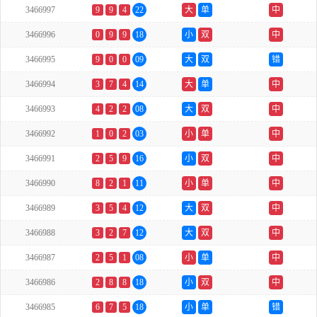
3466997
9
9
4
22
大
单
中
3466996
0
9
9
18
小
双
中
3466995
9
0
0
09
大
双
错
3466994
3
7
4
14
大
单
中
3466993
4
2
2
08
大
双
中
3466992
1
0
2
03
小
单
中
3466991
2
5
9
16
小
双
中
3466990
8
2
1
11
小
单
中
3466989
3
5
4
12
大
双
中
3466988
3
2
7
12
大
双
中
3466987
2
5
1
08
小
单
中
3466986
2
8
8
18
小
双
中
3466985
6
7
5
18
小
单
错