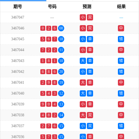
期号
号码
预测
结果
3467047
---
小
双
---
3467046
0
2
6
08
小
双
中
3467045
5
6
7
18
小
单
错
3467044
7
2
2
11
小
单
中
3467043
1
8
1
10
大
单
错
3467042
6
8
6
20
小
单
错
3467041
2
9
8
19
大
单
中
3467040
5
4
3
12
大
单
错
3467039
9
0
4
13
小
单
中
3467038
4
8
2
14
大
双
中
3467037
2
7
6
15
小
双
错
3467036
5
7
3
15
小
单
中