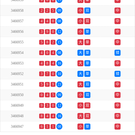
3466959
9
6
8
23
大
单
中
3466958
2
2
5
09
小
双
中
3466957
4
4
0
08
小
双
中
3466956
3
9
0
12
小
单
中
3466955
5
8
2
15
大
单
中
3466954
4
0
4
08
大
单
错
3466953
4
8
4
16
大
单
中
3466952
3
7
0
10
大
单
错
3466951
5
9
9
23
大
双
中
3466950
0
4
5
09
小
双
中
3466949
9
3
0
12
小
双
中
3466948
8
4
4
16
大
双
中
3466947
6
1
1
08
小
单
中