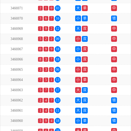
3466971
2
1
0
03
大
单
中
3466970
3
6
7
16
小
单
错
3466969
1
9
2
12
大
双
中
3466968
5
2
2
09
小
双
中
3466967
0
9
9
18
小
双
中
3466966
8
3
7
18
小
双
中
3466965
3
3
0
06
小
双
中
3466964
7
5
1
13
小
单
中
3466963
5
7
5
17
大
双
中
3466962
2
4
7
13
大
双
错
3466961
1
4
6
11
大
双
错
3466960
5
9
4
18
小
单
错