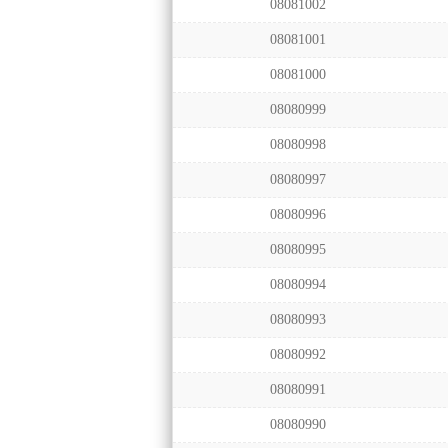
08081002
08081001
08081000
08080999
08080998
08080997
08080996
08080995
08080994
08080993
08080992
08080991
08080990