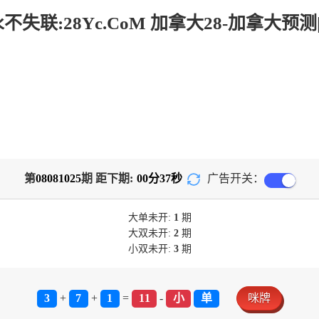
第
08081025
期 距下期:
00
分
37
秒
广告开关：
大单
未开:
1
期
大双
未开:
2
期
小双
未开:
3
期
3
+
7
+
1
=
11
-
小
单
咪牌