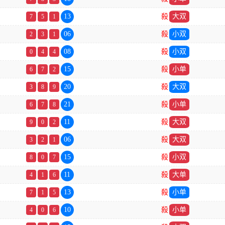
13
殺
大双
7
5
1
06
殺
小双
2
3
1
08
殺
小双
0
4
4
15
殺
小单
6
7
2
20
殺
大双
3
8
9
21
殺
小单
6
7
8
11
殺
大双
9
0
2
06
殺
大双
3
2
1
15
殺
小双
8
0
7
11
殺
大单
4
1
6
13
殺
小单
7
1
5
10
殺
小单
4
0
6