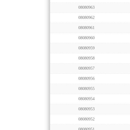
08080963
08080962
08080961
08080960
08080959
08080958
08080957
08080956
08080955
08080954
08080953
08080952
08080951