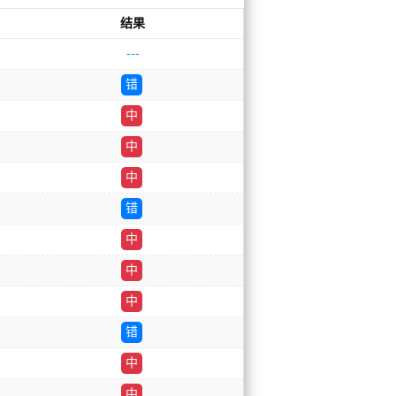
结果
---
错
中
中
中
错
中
中
中
错
中
中