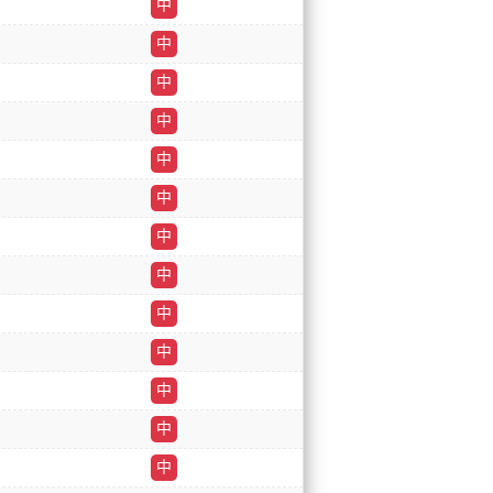
中
中
中
中
中
中
中
中
中
中
中
中
中