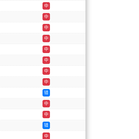
中
中
中
中
中
中
中
中
错
中
中
错
中