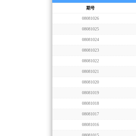
期号
08081026
08081025
08081024
08081023
08081022
08081021
08081020
08081019
08081018
08081017
08081016
08081015