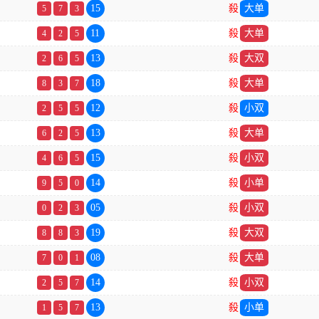
15
殺
大单
5
7
3
11
殺
大单
4
2
5
13
殺
大双
2
6
5
18
殺
大单
8
3
7
12
殺
小双
2
5
5
13
殺
大单
6
2
5
15
殺
小双
4
6
5
14
殺
小单
9
5
0
05
殺
小双
0
2
3
19
殺
大双
8
8
3
08
殺
大单
7
0
1
14
殺
小双
2
5
7
13
殺
小单
1
5
7